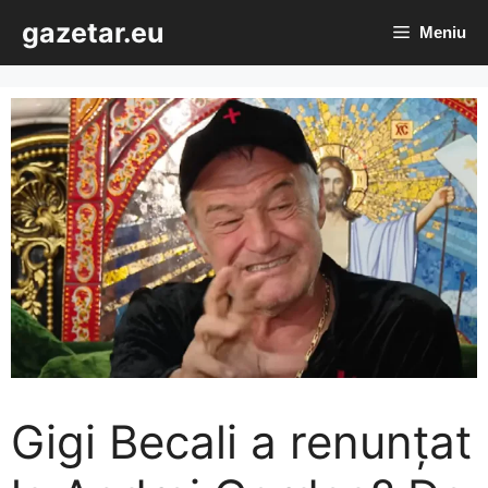
Sari
gazetar.eu
Meniu
la
conținut
Gigi Becali a renunțat