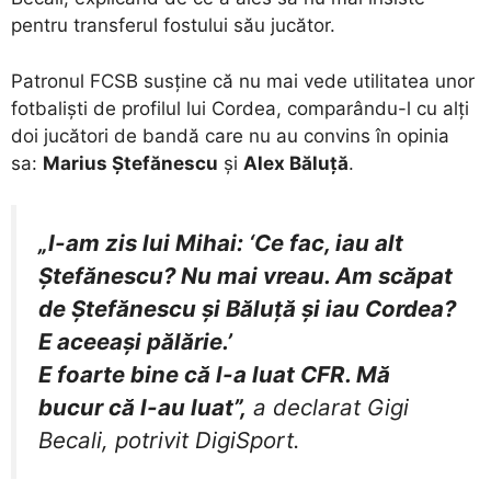
pentru transferul fostului său jucător.
Patronul FCSB susține că nu mai vede utilitatea unor
fotbaliști de profilul lui Cordea, comparându-l cu alți
doi jucători de bandă care nu au convins în opinia
sa:
Marius Ștefănescu
și
Alex Băluță
.
„I-am zis lui Mihai: ‘Ce fac, iau alt
Ștefănescu? Nu mai vreau. Am scăpat
de Ștefănescu și Băluță și iau Cordea?
E aceeași pălărie.’
E foarte bine că l-a luat CFR. Mă
bucur că l-au luat”,
a declarat Gigi
Becali, potrivit DigiSport.