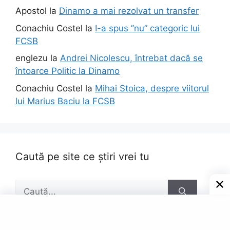
Apostol
la
Dinamo a mai rezolvat un transfer
Conachiu Costel
la
I-a spus ”nu” categoric lui
FCSB
englezu
la
Andrei Nicolescu, întrebat dacă se
întoarce Politic la Dinamo
Conachiu Costel
la
Mihai Stoica, despre viitorul
lui Marius Baciu la FCSB
Caută pe site ce știri vrei tu
Caută
după: