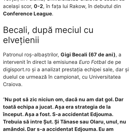
același scor,
0-2
, în fața lui Rakow, în debutul din
Conference League
.
Becali, după meciul cu
elvețienii
Patronul roș-albaștrilor,
Gigi Becali (67 de ani)
, a
intervenit în direct la emisiunea
Euro Fotbal
de pe
digisport.ro și a analizat prestația echipei sale, dar și
duelul ce urmează în campionat, cu Universitatea
Craiova.
”
Nu pot să zic niciun om, dacă nu am dat gol. Dar
toată echipa a jucat. Așa era strategia de la
început. Așa a fost. S-a accidentat Edjouma.
Trebuia să intre Șut. Și Tănase sau Olaru, unul, nu
amândoi. Dar s-a accidentat Edjouma. Eu am