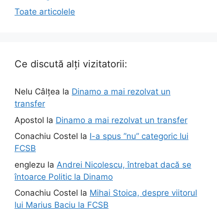
Toate articolele
Ce discută alți vizitatorii:
Nelu Câlțea
la
Dinamo a mai rezolvat un
transfer
Apostol
la
Dinamo a mai rezolvat un transfer
Conachiu Costel
la
I-a spus ”nu” categoric lui
FCSB
englezu
la
Andrei Nicolescu, întrebat dacă se
întoarce Politic la Dinamo
Conachiu Costel
la
Mihai Stoica, despre viitorul
lui Marius Baciu la FCSB