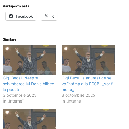
Partajează asta:
Facebook
X
Similare
Gigi Becali, despre
Gigi Becali a anunțat ce se
schimbarea lui Denis Alibec
va întâmpla la FCSB: ,,vor fi
la pauză
multe,,
3 octombrie 2025
3 octombrie 2025
În „Interne”
În „Interne”