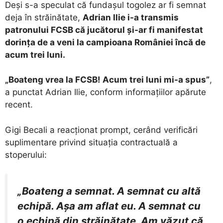
​Deși s-a speculat că fundașul togolez ar fi semnat
deja în străinătate,
Adrian Ilie i-a transmis
patronului FCSB că jucătorul și-ar fi manifestat
dorința de a veni la campioana României încă de
acum trei luni.
„Boateng vrea la FCSB! Acum trei luni mi-a spus”
,
a punctat Adrian Ilie, conform informațiilor apărute
recent.
​Gigi Becali a reacționat prompt, cerând verificări
suplimentare privind situația contractuală a
stoperului:
„Boateng a semnat. A semnat cu altă
echipă. Așa am aflat eu. A semnat cu
o echipă din străinătate. Am văzut că