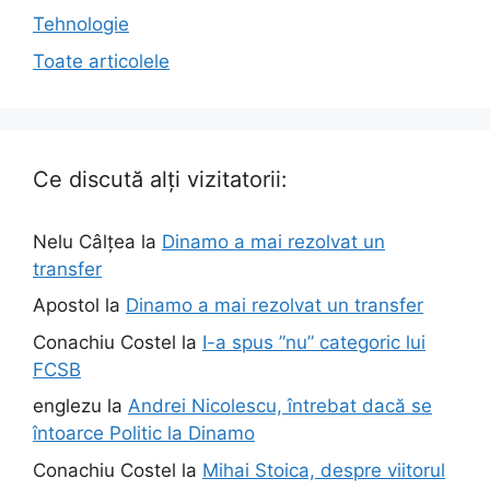
Tehnologie
Toate articolele
Ce discută alți vizitatorii:
Nelu Câlțea
la
Dinamo a mai rezolvat un
transfer
Apostol
la
Dinamo a mai rezolvat un transfer
Conachiu Costel
la
I-a spus ”nu” categoric lui
FCSB
englezu
la
Andrei Nicolescu, întrebat dacă se
întoarce Politic la Dinamo
Conachiu Costel
la
Mihai Stoica, despre viitorul