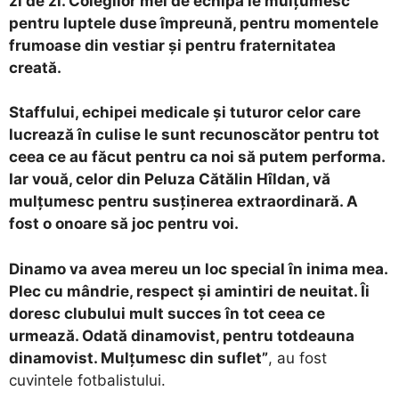
zi de zi. Colegilor mei de echipă le mulțumesc
pentru luptele duse împreună, pentru momentele
frumoase din vestiar și pentru fraternitatea
creată.
Staffului, echipei medicale și tuturor celor care
lucrează în culise le sunt recunoscător pentru tot
ceea ce au făcut pentru ca noi să putem performa.
Iar vouă, celor din Peluza Cătălin Hîldan, vă
mulțumesc pentru susținerea extraordinară. A
fost o onoare să joc pentru voi.
Dinamo va avea mereu un loc special în inima mea.
Plec cu mândrie, respect și amintiri de neuitat. Îi
doresc clubului mult succes în tot ceea ce
urmează. Odată dinamovist, pentru totdeauna
dinamovist. Mulțumesc din suflet”
, au fost
cuvintele fotbalistului.