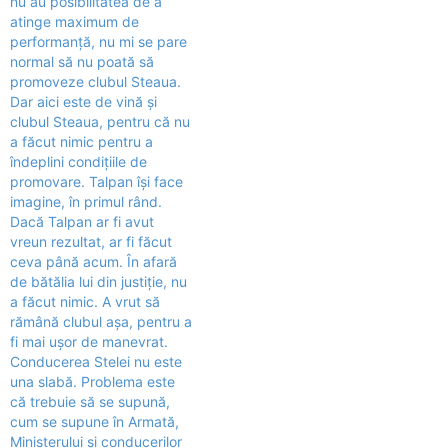
nu au posibilitatea de a
atinge maximum de
performanţă, nu mi se pare
normal să nu poată să
promoveze clubul Steaua.
Dar aici este de vină şi
clubul Steaua, pentru că nu
a făcut nimic pentru a
îndeplini condiţiile de
promovare. Talpan îşi face
imagine, în primul rând.
Dacă Talpan ar fi avut
vreun rezultat, ar fi făcut
ceva până acum. În afară
de bătălia lui din justiţie, nu
a făcut nimic. A vrut să
rămână clubul aşa, pentru a
fi mai uşor de manevrat.
Conducerea Stelei nu este
una slabă. Problema este
că trebuie să se supună,
cum se supune în Armată,
Ministerului şi conducerilor