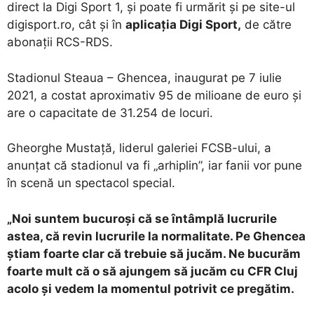
direct la Digi Sport 1, și poate fi urmărit și pe site-ul
digisport.ro, cât și în
aplicația Digi Sport,
de către
abonații RCS-RDS.
Stadionul Steaua – Ghencea, inaugurat pe 7 iulie
2021, a costat aproximativ 95 de milioane de euro și
are o capacitate de 31.254 de locuri.
Gheorghe Mustață, liderul galeriei FCSB-ului, a
anunțat că stadionul va fi „arhiplin”, iar fanii vor pune
în scenă un spectacol special.
„Noi suntem bucuroși că se întâmplă lucrurile
astea, că revin lucrurile la normalitate. Pe Ghencea
știam foarte clar că trebuie să jucăm. Ne bucurăm
foarte mult că o să ajungem să jucăm cu CFR Cluj
acolo și vedem la momentul potrivit ce pregătim.