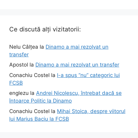
Ce discută alți vizitatorii:
Nelu Câlțea
la
Dinamo a mai rezolvat un
transfer
Apostol
la
Dinamo a mai rezolvat un transfer
Conachiu Costel
la
I-a spus ”nu” categoric lui
FCSB
englezu
la
Andrei Nicolescu, întrebat dacă se
întoarce Politic la Dinamo
Conachiu Costel
la
Mihai Stoica, despre viitorul
lui Marius Baciu la FCSB