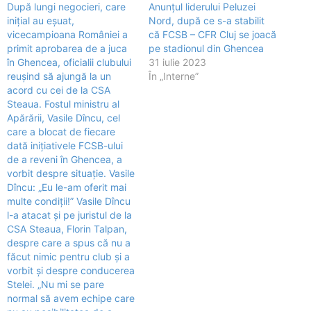
După lungi negocieri, care
Anunțul liderului Peluzei
inițial au eșuat,
Nord, după ce s-a stabilit
vicecampioana României a
că FCSB – CFR Cluj se joacă
primit aprobarea de a juca
pe stadionul din Ghencea
în Ghencea, oficialii clubului
31 iulie 2023
reușind să ajungă la un
În „Interne”
acord cu cei de la CSA
Steaua. Fostul ministru al
Apărării, Vasile Dîncu, cel
care a blocat de fiecare
dată inițiativele FCSB-ului
de a reveni în Ghencea, a
vorbit despre situație. Vasile
Dîncu: „Eu le-am oferit mai
multe condiții!” Vasile Dîncu
l-a atacat și pe juristul de la
CSA Steaua, Florin Talpan,
despre care a spus că nu a
făcut nimic pentru club și a
vorbit și despre conducerea
Stelei. „Nu mi se pare
normal să avem echipe care