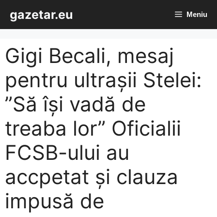
Sari
gazetar.eu
Meniu
la
conținut
Gigi Becali, mesaj
pentru ultrașii Stelei:
”Să își vadă de
treaba lor” Oficialii
FCSB-ului au
accpetat și clauza
impusă de