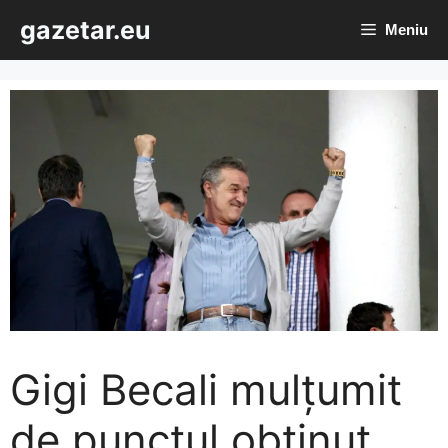
Sari
gazetar.eu
Meniu
la
conținut
Gigi Becali mulțumit
de punctul obținut