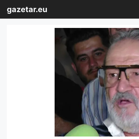
Sari
gazetar.eu
la
conținut