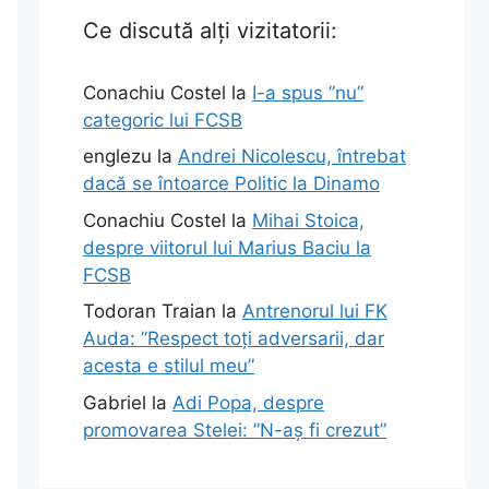
Ce discută alți vizitatorii:
Conachiu Costel
la
I-a spus ”nu”
categoric lui FCSB
englezu
la
Andrei Nicolescu, întrebat
dacă se întoarce Politic la Dinamo
Conachiu Costel
la
Mihai Stoica,
despre viitorul lui Marius Baciu la
FCSB
Todoran Traian
la
Antrenorul lui FK
Auda: ”Respect toți adversarii, dar
acesta e stilul meu”
Gabriel
la
Adi Popa, despre
promovarea Stelei: ”N-aș fi crezut”