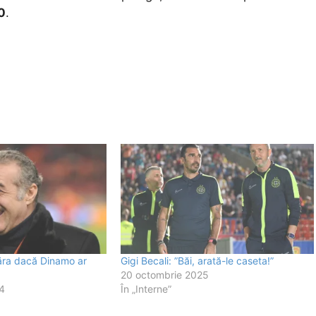
0
.
păra dacă Dinamo ar
Gigi Becali: ”Băi, arată-le caseta!”
20 octombrie 2025
4
În „Interne”