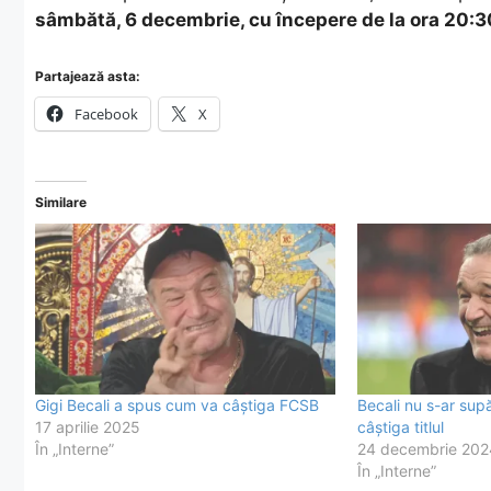
sâmbătă, 6 decembrie, cu începere de la ora 20:3
Partajează asta:
Facebook
X
Similare
Gigi Becali a spus cum va câştiga FCSB
Becali nu s-ar su
17 aprilie 2025
câștiga titlul
În „Interne”
24 decembrie 202
În „Interne”