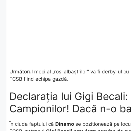
​Următorul meci al „roș-albaștrilor” va fi derby-ul cu
FCSB fiind echipa gazdă.
Declarația lui Gigi Becali
Campionilor! Dacă n-o baț
​În ciuda faptului că
Dinamo
se poziționează pe locu