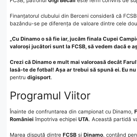
FCSB, patronul
Gigi Becali
este ferm convins de supe
​Finanțatorul clubului din Berceni consideră că FCSB a
bazându-se pe diferența de valoare dintre cele două
„Cu Dinamo o să fie iar, jucăm finala Cupei Campion
valoroși jucători sunt la FCSB, să vedem dacă e a
Crezi că Dinamo e mult mai valoroasă decât Farul?
lasă-te de fotbal! Așa ar trebui să spună ei. Eu nu 
pentru
digisport
.
Programul Viitor
Înainte de confruntarea din campionat cu Dinamo,
României
împotriva echipei
UTA
. Această partidă v
​Marea dispută dintre
FCSB
și
Dinamo
, contând pen