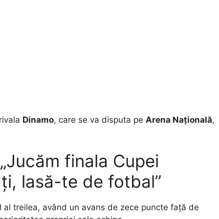
 rivala
Dinamo
, care se va disputa pe
Arena Națională
,
: „Jucăm finala Cupei
i, lasă-te de fotbal”
l al treilea, având un avans de zece puncte față de