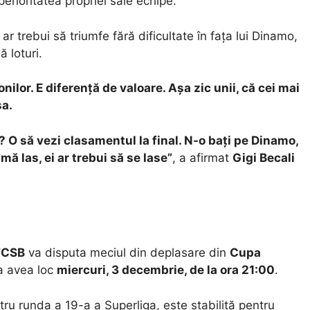
rioritatea propriei sale echipe.
r trebui să triumfe fără dificultate în fața lui Dinamo,
 loturi.
ilor. E diferență de valoare. Așa zic unii, că cei mai
șa.
 O să vezi clasamentul la final. N-o bați pe Dinamo,
mă las, ei ar trebui să se lase”
, a afirmat
Gigi Becali
FCSB
va disputa meciul din deplasare din
Cupa
a avea loc
miercuri, 3 decembrie, de la ora 21:00
.
tru runda a 19-a a Superliga, este stabilită pentru