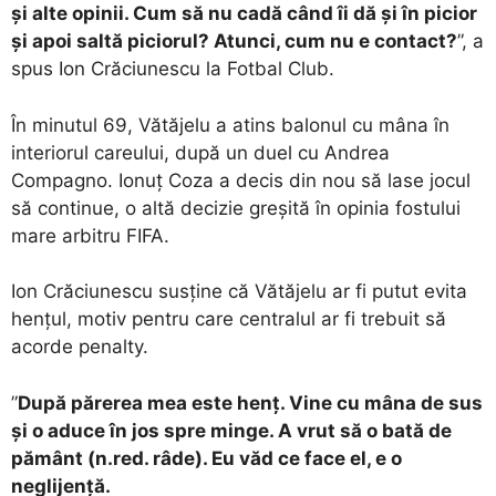
și alte opinii. Cum să nu cadă când îi dă și în picior
și apoi saltă piciorul? Atunci, cum nu e contact?
”, a
spus Ion Crăciunescu la Fotbal Club.
În minutul 69, Vătăjelu a atins balonul cu mâna în
interiorul careului, după un duel cu Andrea
Compagno. Ionuț Coza a decis din nou să lase jocul
să continue, o altă decizie greșită în opinia fostului
mare arbitru FIFA.
Ion Crăciunescu susține că Vătăjelu ar fi putut evita
hențul, motiv pentru care centralul ar fi trebuit să
acorde penalty.
”
După părerea mea este henț. Vine cu mâna de sus
și o aduce în jos spre minge. A vrut să o bată de
pământ (n.red. râde). Eu văd ce face el, e o
neglijență.