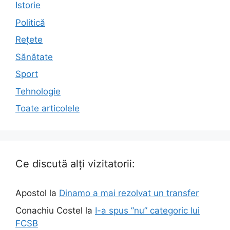
Istorie
Politică
Rețete
Sănătate
Sport
Tehnologie
Toate articolele
Ce discută alți vizitatorii:
Apostol
la
Dinamo a mai rezolvat un transfer
Conachiu Costel
la
I-a spus ”nu” categoric lui
FCSB