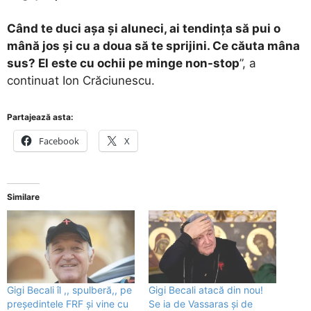
Când te duci așa și aluneci, ai tendința să pui o
mână jos și cu a doua să te sprijini. Ce căuta mâna
sus? El este cu ochii pe minge non-stop
”, a
continuat Ion Crăciunescu.
Partajează asta:
Facebook
X
Similare
Gigi Becali îl ,, spulberă,, pe
Gigi Becali atacă din nou!
președintele FRF și vine cu
Se ia de Vassaras și de