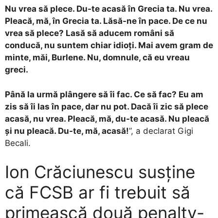
Nu vrea să plece. Du-te acasă în Grecia ta. Nu vrea.
Pleacă, mă, în Grecia ta. Lăsă-ne în pace. De ce nu
vrea să plece? Lasă să aducem români să
conducă, nu suntem chiar idioți. Mai avem gram de
minte, măi, Burlene. Nu, domnule, că eu vreau
greci.
Până la urmă plângere să îi fac. Ce să fac? Eu am
zis să îi las în pace, dar nu pot. Dacă îi zic să plece
acasă, nu vrea. Pleacă, mă, du-te acasă. Nu pleacă
și nu pleacă. Du-te, mă, acasă!
”, a declarat Gigi
Becali.
Ion Crăciunescu susține
că FCSB ar fi trebuit să
primească două penalty-