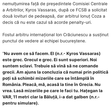
nemulțumirea față de președintele Comisiei Centrale
a Arbitrilor, Kyros Vassaras, după ce FCSB a solicitat
două lovituri de pedeapsă, dar arbitrul Ionuț Coza a
decis că nu este cazul să acorde penalty-uri.
Fostul arbitru internațional Ion Crăciunescu a susținut
punctul de vedere al echipei bucureștene.
”
Nu avem ce să facem. El (n.r.- Kyros Vassaras)
este grec. Grecul e grec. Ei sunt superiori. Noi
suntem sclavi. Trebuie să vină să ne comande
grecii. Am ajuns la concluzia că numai prin politică
poți să schimbi mizeriile care se întâmplă în
România. Pleacă, mă, acasă la tine în Grecia. Nu
vrea. Lasă mizeriile pe care le faci tu. Hațegan la
VAR, 11 metri clar la Băluță, i-a dat galben (n.r.-
pentru simulare).