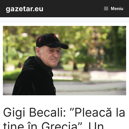
Sari
gazetar.eu
Meniu
la
conținut
Gigi Becali: ”Pleacă la
tine în Grecia”. Un