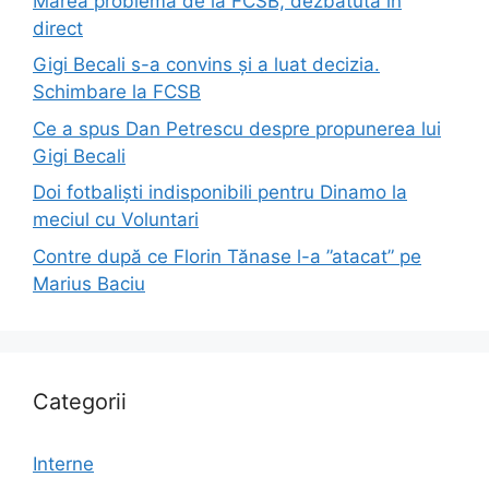
Marea problemă de la FCSB, dezbătută în
direct
Gigi Becali s-a convins și a luat decizia.
Schimbare la FCSB
Ce a spus Dan Petrescu despre propunerea lui
Gigi Becali
Doi fotbaliști indisponibili pentru Dinamo la
meciul cu Voluntari
Contre după ce Florin Tănase l-a ”atacat” pe
Marius Baciu
Categorii
Interne