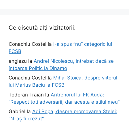
Ce discută alți vizitatorii:
Conachiu Costel
la
I-a spus ”nu” categoric lui
FCSB
englezu
la
Andrei Nicolescu, întrebat dacă se
întoarce Politic la Dinamo
Conachiu Costel
la
Mihai Stoica, despre viitorul
lui Marius Baciu la FCSB
Todoran Traian
la
Antrenorul lui FK Auda:
”Respect toți adversarii, dar acesta e stilul meu”
Gabriel
la
Adi Popa, despre promovarea Stelei:
”N-aș fi crezut”