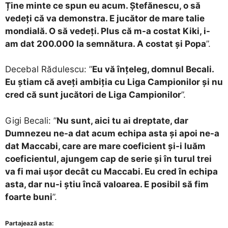
Ține minte ce spun eu acum. Ștefănescu, o să
vedeți că va demonstra. E jucător de mare talie
mondială. O să vedeți. Plus că m-a costat Kiki, i-
am dat 200.000 la semnătura. A costat și Popa
”.
Decebal Rădulescu: ”
Eu vă înțeleg, domnul Becali.
Eu știam că aveți ambiția cu Liga Campionilor și nu
cred că sunt jucători de Liga Campionilor
”.
Gigi Becali: ”
Nu sunt, aici tu ai dreptate, dar
Dumnezeu ne-a dat acum echipa asta și apoi ne-a
dat Maccabi, care are mare coeficient și-i luăm
coeficientul, ajungem cap de serie și în turul trei
va fi mai ușor decât cu Maccabi. Eu cred în echipa
asta, dar nu-i știu încă valoarea. E posibil să fim
foarte buni
”.
Partajează asta: