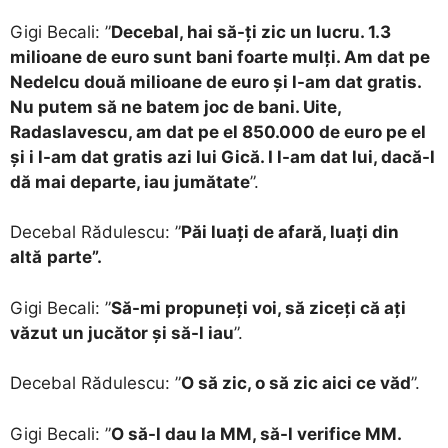
Gigi Becali: ”
Decebal, hai să-ți zic un lucru. 1.3
milioane de euro sunt bani foarte mulți. Am dat pe
Nedelcu două milioane de euro și l-am dat gratis.
Nu putem să ne batem joc de bani. Uite,
Radaslavescu, am dat pe el 850.000 de euro pe el
și i l-am dat gratis azi lui Gică. I l-am dat lui, dacă-l
dă mai departe, iau jumătate
”.
Decebal Rădulescu: ”
Păi luați de afară, luați din
altă
parte”.
Gigi Becali: ”
Să-mi propuneți voi, să ziceți că ați
văzut un jucător și să-l iau
”.
Decebal Rădulescu: ”
O să zic, o să zic aici ce văd
”.
Gigi Becali: ”
O să-l dau la MM, să-l verifice MM.