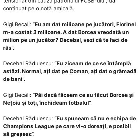
tensionat din cauza patronului FCSB-ului, dar
continuat pe o notă amicală.
Gigi Becali: ”
Eu am dat milioane pe jucători, Florinel
m-a costat 3 milioane. A dat Borcea vreodată un
milion pe un jucător? Decebal, vezi că te faci de
râs
”.
Decebal Rădulescu: ”
Eu ziceam de ce se întâmplă
astăzi. Normal, ați dat pe Coman, ați dat o grămadă
de bani
”.
Gigi Becali: ”
Păi dacă făceam ce au făcut Borcea și
Nețoiu și toți, închideam fotbalul
”.
Decebal Rădulescu: ”
Eu spuneam că nu e echipa de
Champions League pe care vi-o doreați, e posibil
să greșesc
”.