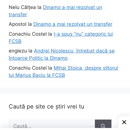
Nelu Câlțea
la
Dinamo a mai rezolvat un
transfer
Apostol
la
Dinamo a mai rezolvat un transfer
Conachiu Costel
la
I-a spus ”nu” categoric lui
FCSB
englezu
la
Andrei Nicolescu, întrebat dacă se
întoarce Politic la Dinamo
Conachiu Costel
la
Mihai Stoica, despre viitorul
lui Marius Baciu la FCSB
Caută pe site ce știri vrei tu
Caută
după: