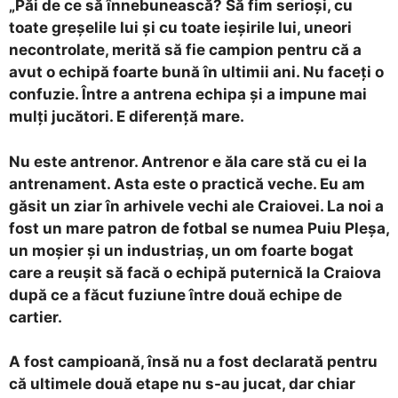
„Păi de ce să înnebunească? Să fim serioși, cu
toate greșelile lui și cu toate ieșirile lui, uneori
necontrolate, merită să fie campion pentru că a
avut o echipă foarte bună în ultimii ani. Nu faceți o
confuzie. Între a antrena echipa și a impune mai
mulți jucători. E diferență mare.
Nu este antrenor. Antrenor e ăla care stă cu ei la
antrenament. Asta este o practică veche. Eu am
găsit un ziar în arhivele vechi ale Craiovei. La noi a
fost un mare patron de fotbal se numea Puiu Pleșa,
un moșier și un industriaș, un om foarte bogat
care a reușit să facă o echipă puternică la Craiova
după ce a făcut fuziune între două echipe de
cartier.
A fost campioană, însă nu a fost declarată pentru
că ultimele două etape nu s-au jucat, dar chiar