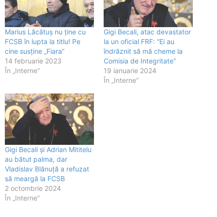
Marius Lăcătuș nu ține cu
Gigi Becali, atac devastator
FCSB în lupta la titlu! Pe
la un oficial FRF: “Ei au
cine susține „Fiara”
îndrăznit să mă cheme la
14 februarie 2023
Comisia de Integritate”
În „Interne”
19 ianuarie 2024
În „Interne”
Gigi Becali și Adrian Mititelu
au bătut palma, dar
Vladislav Blănuță a refuzat
să meargă la FCSB
2 octombrie 2024
În „Interne”