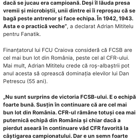
dacă se jucau era campioană. Deși îl lăuda presa
vremii și microbiștii, unii dintre ei îi reproșau că se
bagă peste antrenor și face echipa. În 1942, 1943.
Asta e o practică veche”
, a declarat Adrian Mititelu
pentru Fanatik.
Finanțatorul lui FCU Craiova consideră că FCSB are
cel mai bun lot din România, peste cel al CFR-ului.
Mai mult, Adrian Mititelu crede că roș-albaștrii pot
anul acesta să oprească dominația elevilor lui Dan
Petrescu (55 ani).
„Nu sunt surprins de victoria FCSB-ului. E o echipă
foarte bună. Susțin în continuare că are cel mai
bun lot din România. CFR-ul rămâne totuși cea mai
puternică echipă din România și chiar dacă a
pierdut aseară în continuare văd CFR favorită la
câștigarea campionatului. Dar e un semn foarte