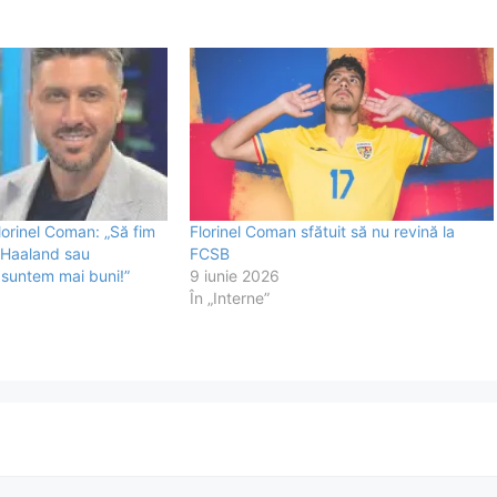
Florinel Coman: „Să fim
Florinel Coman sfătuit să nu revină la
n Haaland sau
FCSB
suntem mai buni!”
9 iunie 2026
În „Interne”