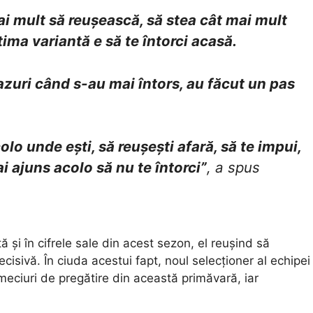
mai mult să reușească, să stea cât mai mult
ltima variantă e să te întorci acasă.
cazuri când s-au mai întors, au făcut un pas
colo unde ești, să reușești afară, să te impui,
i ajuns acolo să nu te întorci”
, a spus
ă și în cifrele sale din acest sezon, el reușind să
isivă. În ciuda acestui fapt, noul selecționer al echipei
meciuri de pregătire din această primăvară, iar