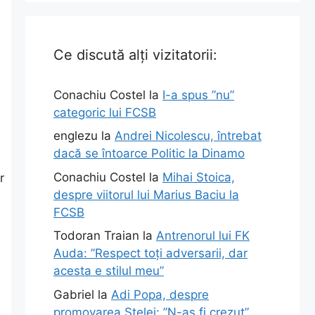
Ce discută alți vizitatorii:
Conachiu Costel
la
I-a spus ”nu”
categoric lui FCSB
englezu
la
Andrei Nicolescu, întrebat
dacă se întoarce Politic la Dinamo
Conachiu Costel
la
Mihai Stoica,
r
despre viitorul lui Marius Baciu la
FCSB
Todoran Traian
la
Antrenorul lui FK
Auda: ”Respect toți adversarii, dar
acesta e stilul meu”
Gabriel
la
Adi Popa, despre
promovarea Stelei: ”N-aș fi crezut”