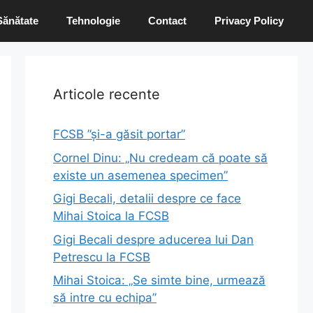
Sănătate
Tehnologie
Contact
Privacy Policy
Articole recente
FCSB ”și-a găsit portar”
Cornel Dinu: „Nu credeam că poate să
existe un asemenea specimen”
Gigi Becali, detalii despre ce face
Mihai Stoica la FCSB
Gigi Becali despre aducerea lui Dan
Petrescu la FCSB
Mihai Stoica: „Se simte bine, urmează
să intre cu echipa”