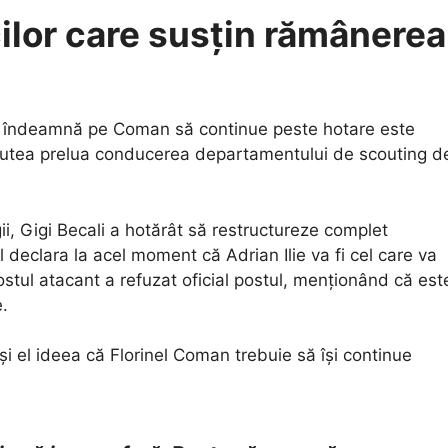
cilor care susțin rămânerea
îl îndeamnă pe Coman să continue peste hotare este
r putea prelua conducerea departamentului de scouting d
ii, Gigi Becali a hotărât să restructureze complet
 declara la acel moment că Adrian Ilie va fi cel care va
stul atacant a refuzat oficial postul, menționând că est
e.
 și el ideea că Florinel Coman trebuie să își continue