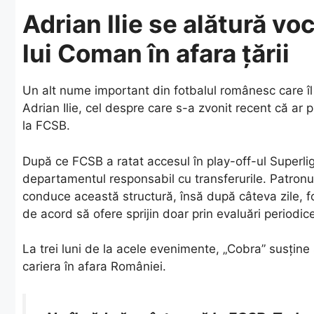
Adrian Ilie se alătură vo
lui Coman în afara țării
​Un alt nume important din fotbalul românesc care 
Adrian Ilie, cel despre care s-a zvonit recent că a
la FCSB.
​După ce FCSB a ratat accesul în play-off-ul Superlig
departamentul responsabil cu transferurile. Patronul
conduce această structură, însă după câteva zile, fo
de acord să ofere sprijin doar prin evaluări periodic
​La trei luni de la acele evenimente, „Cobra” susține
cariera în afara României.