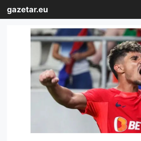
Sari
gazetar.eu
la
conținut