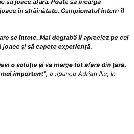
uie să joace afară. Poate să meargă
joace în străinătate. Campionatul intern îl
re se întorc. Mai degrabă îi apreciez pe cei
să joace și să capete experiență.
ăsi o soluție și va merge tot afară din țară.
 mai important”
, a spunea Adrian Ilie, la