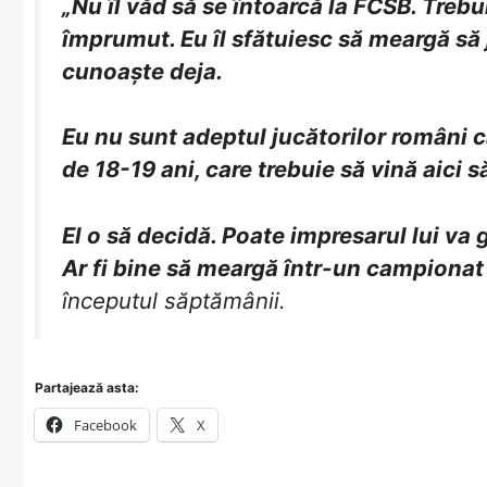
„Nu îl văd să se întoarcă la FCSB. Treb
împrumut. Eu îl sfătuiesc să meargă să 
cunoaște deja.
Eu nu sunt adeptul jucătorilor români ca
de 18-19 ani, care trebuie să vină aici 
El o să decidă. Poate impresarul lui va g
Ar fi bine să meargă într-un campionat
începutul săptămânii.
Partajează asta:
Facebook
X