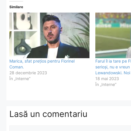
Similare
Marica, sfat prețios pentru Florinel
Farul îl ia tare pe 
Coman.
serioși, nu e vreu
28 decembrie 2023
Lewandowski. Noi 
În „Interne”
18 mai 2023
În „Interne”
Lasă un comentariu
Comentariu