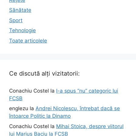
Sănătate
Sport
Tehnologie
Toate articolele
Ce discută alți vizitatorii:
Conachiu Costel
la
I-a spus ”nu” categoric lui
FCSB
englezu
la
Andrei Nicolescu, întrebat dacă se
întoarce Politic la Dinamo
Conachiu Costel
la
Mihai Stoica, despre viitorul
lui Marius Baciu la FCSB