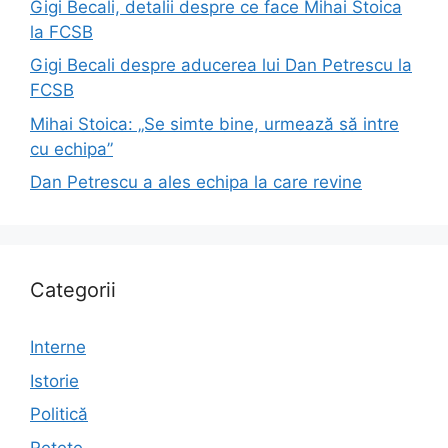
Gigi Becali, detalii despre ce face Mihai Stoica
la FCSB
Gigi Becali despre aducerea lui Dan Petrescu la
FCSB
Mihai Stoica: „Se simte bine, urmează să intre
cu echipa”
Dan Petrescu a ales echipa la care revine
Categorii
Interne
Istorie
Politică
Rețete