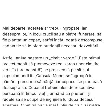
Mai departe, acestea ar trebui îngropate, iar
deasupra lor, în locul crucii sau a pietrei funerare, să
fie plantat un copac, astfel încât, odată descompuse,
cadavrele să le ofere nutrienţii necesari dezvoltării.
Astfel, ar lua naştere un „cimitir verde.” „Este primul
proiect menit să promoveze realizarea unor cimitire
verzi în ţara noastră”, se precizează pe site-ul
capsulamundi.it. „Capsula Mundi se îngroapă în
pământ precum o sămânţă, iar copacul se plantează
deasupra sa. Copacul trebuie ales de respectiva
persoană în timpul vieţii, urmând ca prietenii şi
rudele să se ocupe de îngrijirea lui după decesul
acesteia. Cimitirul nu va mai fi plin de cruci şi pietre