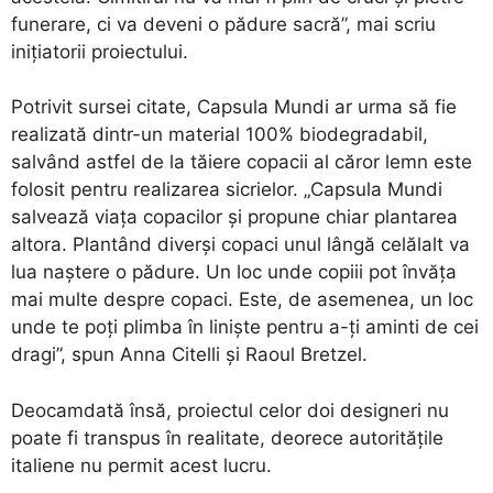
funerare, ci va deveni o pădure sacră”, mai scriu
iniţiatorii proiectului.
Potrivit sursei citate, Capsula Mundi ar urma să fie
realizată dintr-un material 100% biodegradabil,
salvând astfel de la tăiere copacii al căror lemn este
folosit pentru realizarea sicrielor. „Capsula Mundi
salvează viaţa copacilor şi propune chiar plantarea
altora. Plantând diverşi copaci unul lângă celălalt va
lua naştere o pădure. Un loc unde copiii pot învăţa
mai multe despre copaci. Este, de asemenea, un loc
unde te poţi plimba în linişte pentru a-ţi aminti de cei
dragi”, spun Anna Citelli şi Raoul Bretzel.
Deocamdată însă, proiectul celor doi designeri nu
poate fi transpus în realitate, deorece autorităţile
italiene nu permit acest lucru.