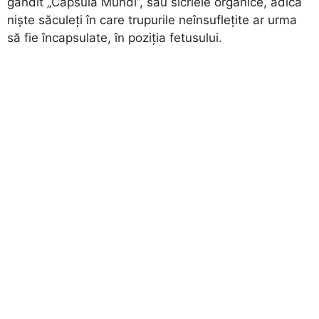
gândit „Capsula Mundi”, sau sicriele organice, adică
nişte săculeţi în care trupurile neînsufleţite ar urma
să fie încapsulate, în poziţia fetusului.