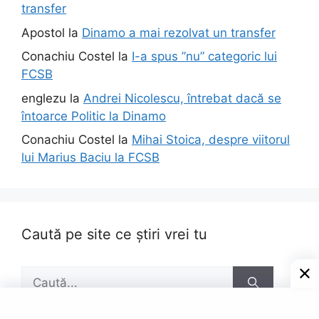
transfer
Apostol
la
Dinamo a mai rezolvat un transfer
Conachiu Costel
la
I-a spus ”nu” categoric lui
FCSB
englezu
la
Andrei Nicolescu, întrebat dacă se
întoarce Politic la Dinamo
Conachiu Costel
la
Mihai Stoica, despre viitorul
lui Marius Baciu la FCSB
Caută pe site ce știri vrei tu
Caută
după: