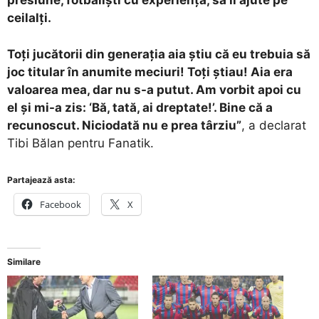
presiune, fotbaliști cu experiență, să îi ajute pe
ceilalți.
Toți jucătorii din generația aia știu că eu trebuia să
joc titular în anumite meciuri! Toți știau! Aia era
valoarea mea, dar nu s-a putut. Am vorbit apoi cu
el și mi-a zis: ‘Bă, tată, ai dreptate!’. Bine că a
recunoscut. Niciodată nu e prea târziu”
, a declarat
Tibi Bălan pentru Fanatik.
Partajează asta:
Facebook
X
Similare