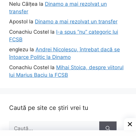
Nelu Câlțea
la
Dinamo a mai rezolvat un
transfer
Apostol
la
Dinamo a mai rezolvat un transfer
Conachiu Costel
la
I-a spus ”nu” categoric lui
FCSB
englezu
la
Andrei Nicolescu, întrebat dacă se
întoarce Politic la Dinamo
Conachiu Costel
la
Mihai Stoica, despre viitorul
lui Marius Baciu la FCSB
Caută pe site ce știri vrei tu
Caută
după: