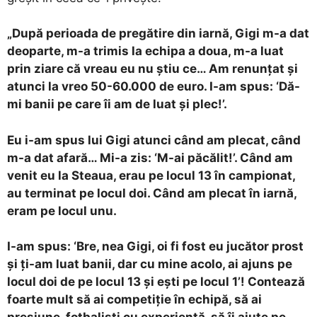
„După perioada de pregătire din iarnă, Gigi m-a dat
deoparte, m-a trimis la echipa a doua, m-a luat
prin ziare că vreau eu nu știu ce… Am renunțat și
atunci la vreo 50-60.000 de euro. I-am spus: ‘Dă-
mi banii pe care îi am de luat și plec!’.
Eu i-am spus lui Gigi atunci când am plecat, când
m-a dat afară… Mi-a zis: ‘M-ai păcălit!’. Când am
venit eu la Steaua, erau pe locul 13 în campionat,
au terminat pe locul doi. Când am plecat în iarnă,
eram pe locul unu.
I-am spus: ‘Bre, nea Gigi, oi fi fost eu jucător prost
și ți-am luat banii, dar cu mine acolo, ai ajuns pe
locul doi de pe locul 13 și ești pe locul 1’! Contează
foarte mult să ai competiție în echipă, să ai