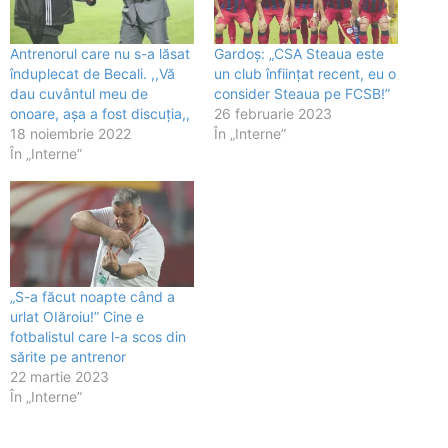
Antrenorul care nu s-a lăsat
Gardoș: „CSA Steaua este
înduplecat de Becali. ,,Vă
un club înființat recent, eu o
dau cuvântul meu de
consider Steaua pe FCSB!”
onoare, așa a fost discuția,,
26 februarie 2023
18 noiembrie 2022
În „Interne”
În „Interne”
„S-a făcut noapte când a
urlat OIăroiu!” Cine e
fotbalistul care l-a scos din
sărite pe antrenor
22 martie 2023
În „Interne”