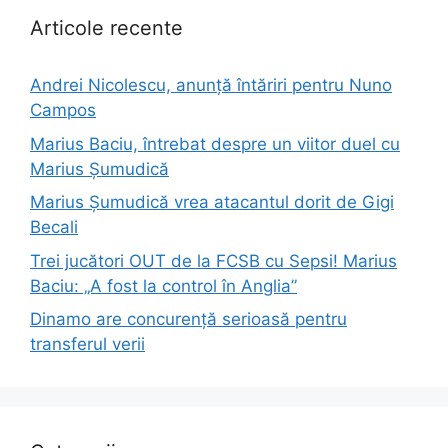
Articole recente
Andrei Nicolescu, anunță întăriri pentru Nuno
Campos
Marius Baciu, întrebat despre un viitor duel cu
Marius Șumudică
Marius Șumudică vrea atacantul dorit de Gigi
Becali
Trei jucători OUT de la FCSB cu Sepsi! Marius
Baciu: „A fost la control în Anglia”
Dinamo are concurență serioasă pentru
transferul verii