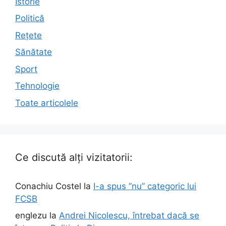
Istorie
Politică
Rețete
Sănătate
Sport
Tehnologie
Toate articolele
Ce discută alți vizitatorii:
Conachiu Costel
la
I-a spus ”nu” categoric lui
FCSB
englezu
la
Andrei Nicolescu, întrebat dacă se