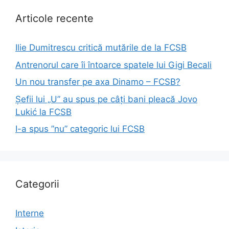
Articole recente
Ilie Dumitrescu critică mutările de la FCSB
Antrenorul care îi întoarce spatele lui Gigi Becali
Un nou transfer pe axa Dinamo – FCSB?
Șefii lui „U” au spus pe câți bani pleacă Jovo
Lukić la FCSB
I-a spus ”nu” categoric lui FCSB
Categorii
Interne