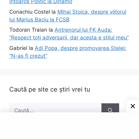
întoarce Politic la Dinamo
Conachiu Costel
la
Mihai Stoica, despre viitorul
lui Marius Baciu la FCSB
Todoran Traian
la
Antrenorul lui FK Auda:
”Respect toți adversarii, dar acesta e stilul meu”
Gabriel
la
Adi Popa, despre promovarea Stelei:
”N-aș fi crezut”
Caută pe site ce știri vrei tu
Caută
după: