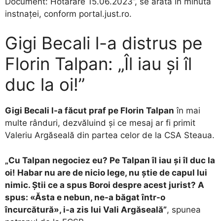
Document: Hotarâre 15.06.2023”, se arată în minuta
instnaței, conform portal.just.ro.
Gigi Becali l-a distrus pe
Florin Talpan: „Îl iau și îl
duc la oi!”
Gigi Becali l-a făcut praf pe Florin Talpan
în mai
multe rânduri, dezvăluind și ce mesaj ar fi primit
Valeriu Argăseală din partea celor de la CSA Steaua.
„Cu Talpan negociez eu? Pe Talpan îl iau și îl duc la
oi! Habar nu are de nicio lege, nu știe de capul lui
nimic. Știi ce a spus Boroi despre acest jurist? A
spus: «Ăsta e nebun, ne-a băgat într-o
încurcătură», i-a zis lui Vali Argăseală”
, spunea