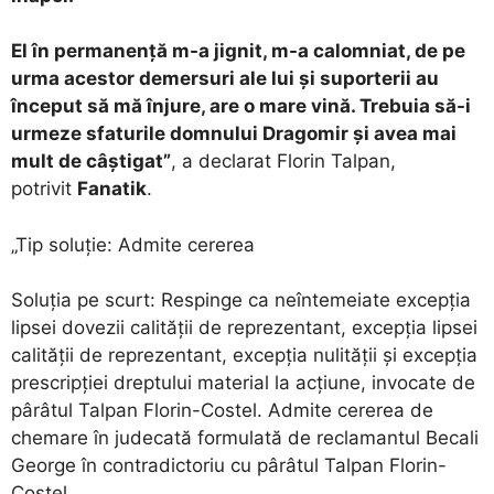
El în permanență m-a jignit, m-a calomniat, de pe
urma acestor demersuri ale lui și suporterii au
început să mă înjure, are o mare vină. Trebuia să-i
urmeze sfaturile domnului Dragomir și avea mai
mult de câștigat”
, a declarat Florin Talpan,
potrivit
Fanatik
.
„Tip soluție: Admite cererea
Soluția pe scurt: Respinge ca neîntemeiate excepția
lipsei dovezii calității de reprezentant, excepția lipsei
calității de reprezentant, excepția nulității și excepția
prescripției dreptului material la acțiune, invocate de
pârâtul Talpan Florin-Costel. Admite cererea de
chemare în judecată formulată de reclamantul Becali
George în contradictoriu cu pârâtul Talpan Florin-
Costel.