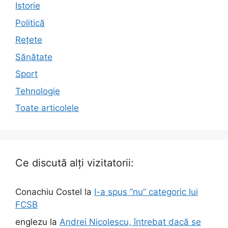
Istorie
Politică
Rețete
Sănătate
Sport
Tehnologie
Toate articolele
Ce discută alți vizitatorii:
Conachiu Costel
la
I-a spus ”nu” categoric lui
FCSB
englezu
la
Andrei Nicolescu, întrebat dacă se