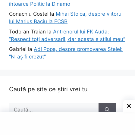
întoarce Politic la Dinamo
Conachiu Costel
la
Mihai Stoica, despre viitorul
lui Marius Baciu la FCSB
Todoran Traian
la
Antrenorul lui FK Auda:
”Respect toți adversarii, dar acesta e stilul meu”
Gabriel
la
Adi Popa, despre promovarea Stelei:
”N-aș fi crezut”
Caută pe site ce știri vrei tu
Caută
după: