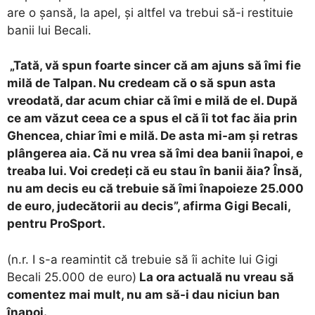
are o șansă, la apel, și altfel va trebui să-i restituie
banii lui Becali.
„Tată, vă spun foarte sincer că am ajuns să îmi fie
milă de Talpan. Nu credeam că o să spun asta
vreodată, dar acum chiar că îmi e milă de el. După
ce am văzut ceea ce a spus el că îi tot fac ăia prin
Ghencea, chiar îmi e milă. De asta mi-am și retras
plângerea aia. Că nu vrea să îmi dea banii înapoi, e
treaba lui. Voi credeți că eu stau în banii ăia? Însă,
nu am decis eu că trebuie să îmi înapoieze 25.000
de euro, judecătorii au decis”, afirma Gigi Becali,
pentru ProSport.
(n.r. I s-a reamintit că trebuie să îi achite lui Gigi
Becali 25.000 de euro)
La ora actuală nu vreau să
comentez mai mult, nu am să-i dau niciun ban
înapoi.