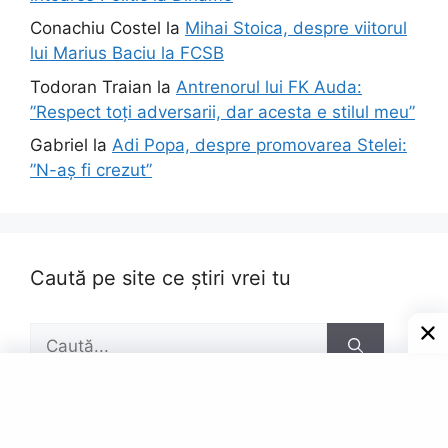
Conachiu Costel
la
Mihai Stoica, despre viitorul
lui Marius Baciu la FCSB
Todoran Traian
la
Antrenorul lui FK Auda:
”Respect toți adversarii, dar acesta e stilul meu”
Gabriel
la
Adi Popa, despre promovarea Stelei:
”N-aș fi crezut”
Caută pe site ce știri vrei tu
Caută
după: