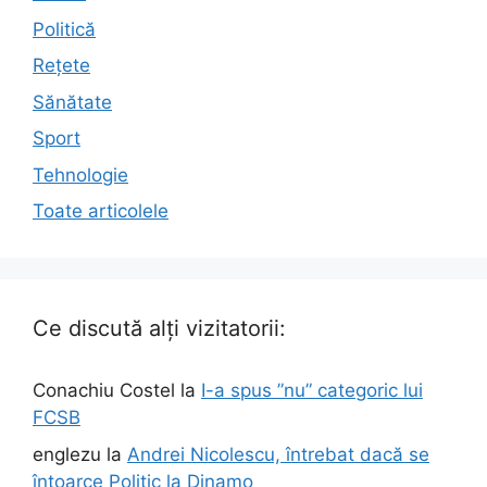
Politică
Rețete
Sănătate
Sport
Tehnologie
Toate articolele
Ce discută alți vizitatorii:
Conachiu Costel
la
I-a spus ”nu” categoric lui
FCSB
englezu
la
Andrei Nicolescu, întrebat dacă se
întoarce Politic la Dinamo