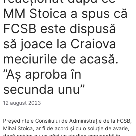
MM Stoica a spus că
FCSB este dispusă
să joace la Craiova
meciurile de acasă.
”Aş aproba în
secunda unu”
12 august 2023
Preşedintele Consiliului de Administraţie de la FCSB,
Mihai Stoica, ar fi de acord şi cu o soluţie de avarie,