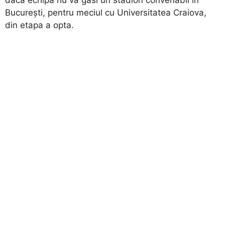
dacă echipa nu va găsi un stadion convenabil în
Bucureşti, pentru meciul cu Universitatea Craiova,
din etapa a opta.