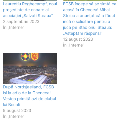
Laurențiu Reghecampf, noul
FCSB începe să se simtă ca
președinte de onoare al
acasă în Ghencea! Mihai
asociației „Salvați Steaua”
Stoica a anunțat că a făcut
2 septembrie 2023
încă o solicitare pentru a
În „Interne”
juca pe Stadionul Steaua:
„Așteptăm răspuns!”
12 august 2023
În „Interne”
După Nordsjaelland, FCSB
își ia adio de la Ghencea!.
Vestea primită azi de clubul
lui Becali
9 august 2023
În „Interne”