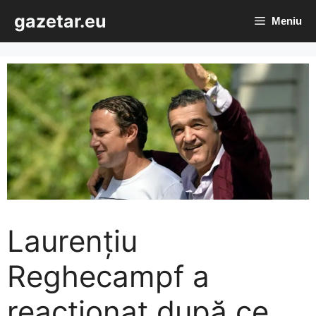
Sari
gazetar.eu
Meniu
la
conținut
Laurenţiu
Reghecampf a
reacţionat după ce