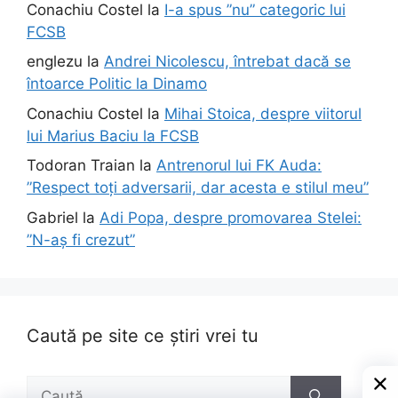
Conachiu Costel
la
I-a spus ”nu” categoric lui
FCSB
englezu
la
Andrei Nicolescu, întrebat dacă se
întoarce Politic la Dinamo
Conachiu Costel
la
Mihai Stoica, despre viitorul
lui Marius Baciu la FCSB
Todoran Traian
la
Antrenorul lui FK Auda:
”Respect toți adversarii, dar acesta e stilul meu”
Gabriel
la
Adi Popa, despre promovarea Stelei:
”N-aș fi crezut”
Caută pe site ce știri vrei tu
Caută