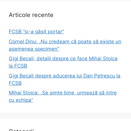
Articole recente
FCSB ”și-a găsit portar”
Cornel Dinu: „Nu credeam că poate să existe un
asemenea specimen”
Gigi Becali, detalii despre ce face Mihai Stoica
la FCSB
Gigi Becali despre aducerea lui Dan Petrescu la
FCSB
Mihai Stoica: „Se simte bine, urmează să intre
cu echipa”