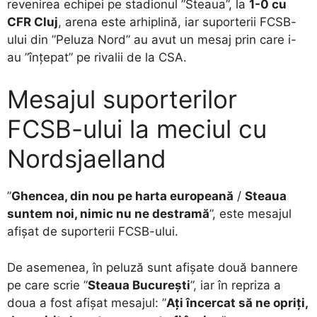
revenirea echipei pe stadionul ”Steaua”, la
1-0 cu
CFR Cluj
, arena este arhiplină, iar suporterii FCSB-
ului din ”Peluza Nord” au avut un mesaj prin care i-
au ”înțepat” pe rivalii de la CSA.
Mesajul suporterilor
FCSB-ului la meciul cu
Nordsjaelland
”
Ghencea, din nou pe harta europeană
/
Steaua
suntem noi, nimic nu ne destramă
”, este mesajul
afișat de suporterii FCSB-ului.
De asemenea, în peluză sunt afișate două bannere
pe care scrie ”
Steaua București
”, iar în repriza a
doua a fost afișat mesajul: ”
Ați încercat să ne opriți,