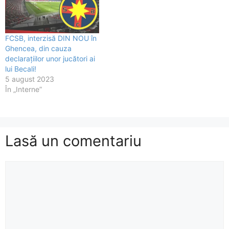
FCSB, interzisă DIN NOU în
Ghencea, din cauza
declarațiilor unor jucători ai
lui Becali!
5 august 2023
În „Interne”
Lasă un comentariu
Comentariu