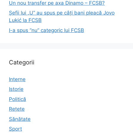
Un nou transfer pe axa Dinamo – FCSB?
Șefii lui „U” au spus pe câți bani pleacă Jovo
Lukić la FCSB
I-a spus ”nu” categoric lui FCSB
Categorii
Interne
Istorie
Politică
Rețete
Sănătate
Sport