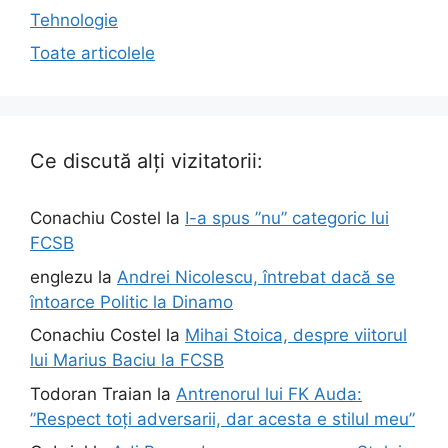
Tehnologie
Toate articolele
Ce discută alți vizitatorii:
Conachiu Costel
la
I-a spus ”nu” categoric lui
FCSB
englezu
la
Andrei Nicolescu, întrebat dacă se
întoarce Politic la Dinamo
Conachiu Costel
la
Mihai Stoica, despre viitorul
lui Marius Baciu la FCSB
Todoran Traian
la
Antrenorul lui FK Auda:
”Respect toți adversarii, dar acesta e stilul meu”