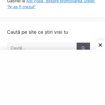
Gabriel
la
Adi Popa, despre promovarea Stelei:
”N-aș fi crezut”
Caută pe site ce știri vrei tu
Caută
după:
Pagini
Contact
Privacy Policy