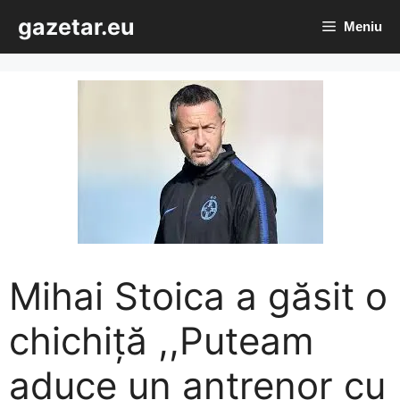
Sari
gazetar.eu
Meniu
la
conținut
Mihai Stoica a găsit o
chichiță ,,Puteam
aduce un antrenor cu