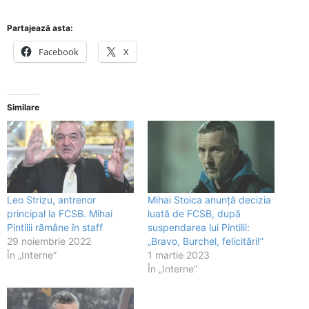
Partajează asta:
Facebook
X
Similare
Leo Strizu, antrenor
Mihai Stoica anunță decizia
principal la FCSB. Mihai
luată de FCSB, după
Pintilii rămâne în staff
suspendarea lui Pintilii:
29 noiembrie 2022
„Bravo, Burchel, felicitări!”
În „Interne”
1 martie 2023
În „Interne”