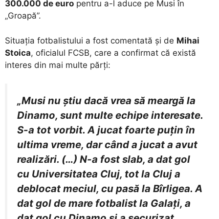
300.000 de euro
pentru a-l aduce pe Musi în
„Groapă”.
Situația fotbalistului a fost comentată și de
Mihai
Stoica
, oficialul FCSB, care a confirmat că există
interes din mai multe părți:
„Musi nu știu dacă vrea să meargă la
Dinamo, sunt multe echipe interesate.
S-a tot vorbit. A jucat foarte puțin în
ultima vreme, dar când a jucat a avut
realizări. (…) N-a fost slab, a dat gol
cu Universitatea Cluj, tot la Cluj a
deblocat meciul, cu pasă la Bîrligea. A
dat gol de mare fotbalist la Galați, a
dat gol cu Dinamo și a securizat