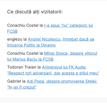
Ce discută alți vizitatorii:
Conachiu Costel
la
I-a spus ”nu” categoric lui
FCSB
englezu
la
Andrei Nicolescu, întrebat dacă se
întoarce Politic la Dinamo
Conachiu Costel
la
Mihai Stoica, despre viitorul
lui Marius Baciu la FCSB
Todoran Traian
la
Antrenorul lui FK Auda:
”Respect toți adversarii, dar acesta e stilul meu”
Gabriel
la
Adi Popa, despre promovarea Stelei:
”N-aș fi crezut”