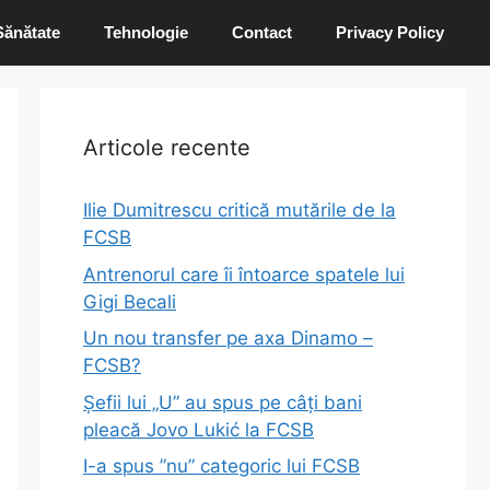
Sănătate
Tehnologie
Contact
Privacy Policy
Articole recente
Ilie Dumitrescu critică mutările de la
FCSB
Antrenorul care îi întoarce spatele lui
Gigi Becali
Un nou transfer pe axa Dinamo –
FCSB?
Șefii lui „U” au spus pe câți bani
pleacă Jovo Lukić la FCSB
I-a spus ”nu” categoric lui FCSB