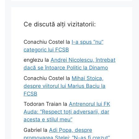
Ce discută alți vizitatorii:
Conachiu Costel
la
I-a spus ”nu”
categoric lui FCSB
englezu
la
Andrei Nicolescu, întrebat
dacă se întoarce Politic la Dinamo
Conachiu Costel
la
Mihai Stoica,
despre viitorul lui Marius Baciu la
FCSB
Todoran Traian
la
Antrenorul lui FK
Auda: ”Respect toți adversarii, dar
acesta e stilul meu”
Gabriel
la
Adi Popa, despre
promovarea Stelei: ”N-aș fi crezut”