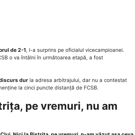
orul de 2-1
, l-a surprins pe oficialul vicecampioanei.
B o va întâlni în următoarea etapă, a fost
discurs dur
la adresa arbitrajului, dar nu a contestat
 menține la cinci puncte distanță de FCSB.
strița, pe vremuri, nu am
Cluj. Nici la Bistriţa, pe vremuri, n-am văzut aşa ceva.