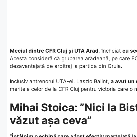
Meciul dintre CFR Cluj și UTA Arad
, încheiat
cu sc
Acesta consideră că gruparea arădeană, pe care FCS
dezavantajată de arbitraj la partida din Gruia.
Inclusiv antrenorul UTA-ei, Laszlo Balint,
a avut un 
meritele celor de la CFR Cluj pentru victoria care o
Mihai Stoica: ”Nici la Bi
văzut așa ceva”
”Întâlnim o echipă care a fost efectiv martelată la 