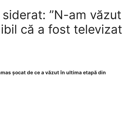
 siderat: ”N-am văzut
bil că a fost televizat
ămas șocat de ce a văzut în ultima etapă din