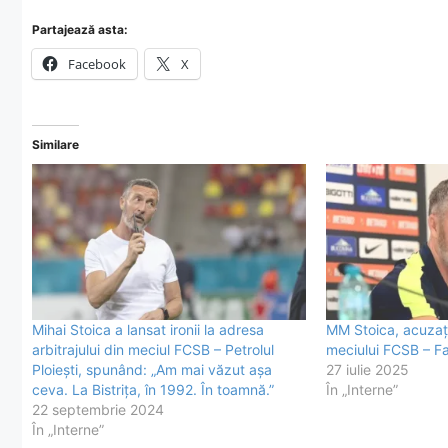
Partajează asta:
Facebook
X
Similare
Mihai Stoica a lansat ironii la adresa
MM Stoica, acuzați
arbitrajului din meciul FCSB – Petrolul
meciului FCSB – Fa
Ploiești, spunând: „Am mai văzut așa
27 iulie 2025
ceva. La Bistrița, în 1992. În toamnă.”
În „Interne”
22 septembrie 2024
În „Interne”