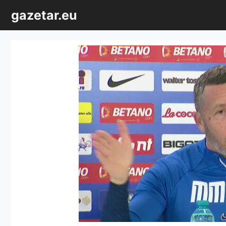
Sari
gazetar.eu
la
conținut