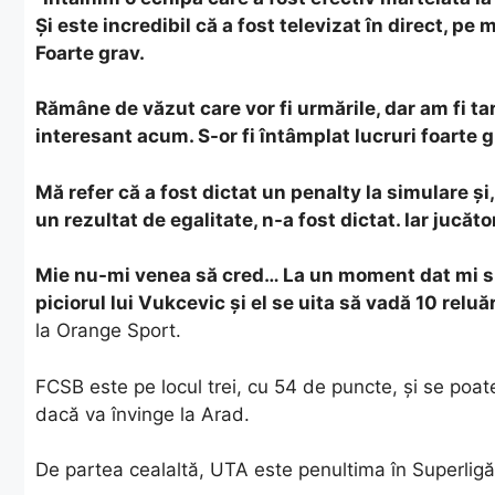
Şi este incredibil că a fost televizat în direct, pe
Foarte grav.
Rămâne de văzut care vor fi urmările, dar am fi tar
interesant acum. S-or fi întâmplat lucruri foarte 
Mă refer că a fost dictat un penalty la simulare ş
un rezultat de egalitate, n-a fost dictat. Iar jucător
Mie nu-mi venea să cred… La un moment dat mi s-
piciorul lui Vukcevic şi el se uita să vadă 10 reluăr
la Orange Sport.
FCSB este pe locul trei, cu 54 de puncte, și se poat
dacă va învinge la Arad.
De partea cealaltă, UTA este penultima în Superligă