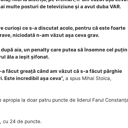
 mai multe posturi de televiziune şi a avut duba VAR.
e curioşi ce s-a discutat acolo, pentru că este foarte
grave, niciodată n-am văzut aşa ceva grav.
i, după aia, un penalty care putea să însemne cel puţin
ul ăla a ieşit şifonat.
a făcut greaţă când am văzut că s-a făcut pârghie
i. Este incredibil aşa ceva”,
a spus Mihai Stoica,
e apropia la doar patru puncte de liderul Farul Constanț
, cu 24 de puncte.