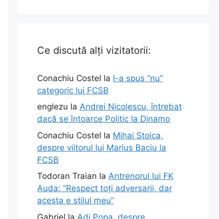
Ce discută alți vizitatorii:
Conachiu Costel
la
I-a spus ”nu”
categoric lui FCSB
englezu
la
Andrei Nicolescu, întrebat
dacă se întoarce Politic la Dinamo
Conachiu Costel
la
Mihai Stoica,
despre viitorul lui Marius Baciu la
FCSB
Todoran Traian
la
Antrenorul lui FK
Auda: ”Respect toți adversarii, dar
acesta e stilul meu”
Gabriel
la
Adi Popa, despre