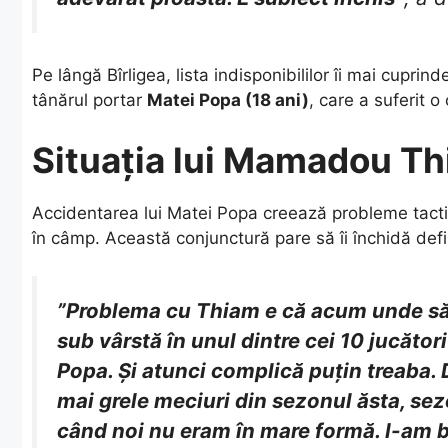
​Pe lângă Bîrligea, lista indisponibililor îi mai cuprin
tânărul portar
Matei Popa (18 ani)
, care a suferit 
Situația lui Mamadou Th
​Accidentarea lui Matei Popa creează probleme tacti
în câmp. Această conjunctură pare să îi închidă defin
”Problema cu Thiam e că acum unde să j
sub vârstă în unul dintre cei 10 jucăto
Popa. Și atunci complică puțin treaba. 
mai grele meciuri din sezonul ăsta, sez
când noi nu eram în mare formă. I-am bă