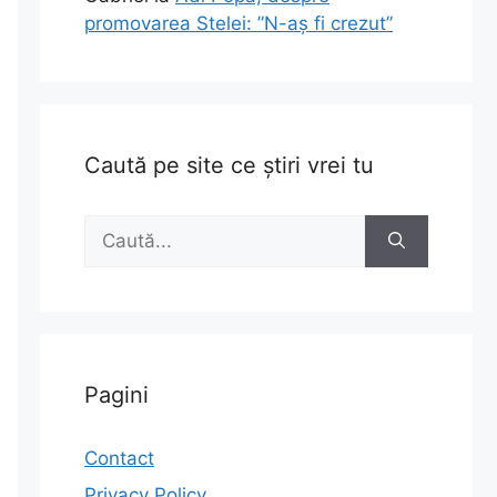
promovarea Stelei: ”N-aș fi crezut”
Caută pe site ce știri vrei tu
Caută
după:
Pagini
Contact
Privacy Policy