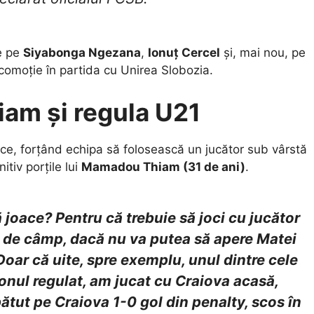
de pe
Siyabonga Ngezana
,
Ionuț Cercel
și, mai nou, pe
o comoție în partida cu Unirea Slobozia.
iam și regula U21
ce, forțând echipa să folosească un jucător sub vârstă
itiv porțile lui
Mamadou Thiam (31 de ani)
.
oace? Pentru că trebuie să joci cu jucător
ri de câmp, dacă nu va putea să apere Matei
Doar că uite, spre exemplu, unul dintre cele
onul regulat, am jucat cu Craiova acasă,
tut pe Craiova 1-0 gol din penalty, scos în