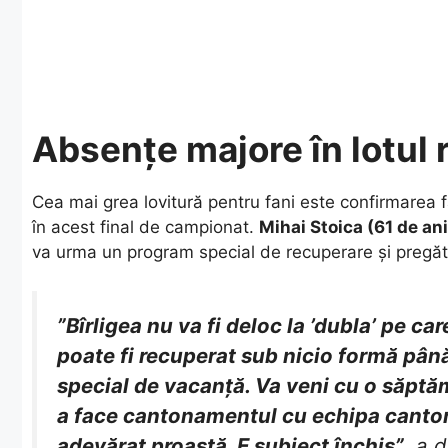
Absențe majore în lotul 
​Cea mai grea lovitură pentru fani este confirmarea 
în acest final de campionat.
Mihai Stoica (61 de ani
va urma un program special de recuperare și pregăt
”Bîrligea nu va fi deloc la ’dubla’ pe ca
poate fi recuperat sub nicio formă pân
special de vacanță. Va veni cu o săpt
a face cantonamentul cu echipa canton
adevărat proastă. E subiect închis”
, a 