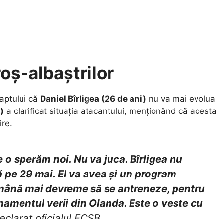
roș-albaștrilor
faptului că
Daniel Bîrligea (26 de ani)
nu va mai evolua
)
a clarificat situația atacantului, menționând că acesta
ire.
re o sperăm noi. Nu va juca. Bîrligea nu
ă pe 29 mai. El va avea și un program
ămână mai devreme să se antreneze, pentru
amentul verii din Olanda. Este o veste cu
declarat oficialul FCSB.