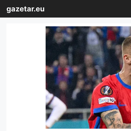
Sari
gazetar.eu
la
conținut