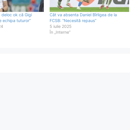
e deloc ok că Gigi
Cât va absenta Daniel Bîrligea de la
e echipa tuturor”
FCSB: ”Necesită repaus”
24
5 iulie 2025
În „Interne”