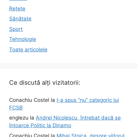
Rețete
Sănătate
Sport
Tehnologie
Toate articolele
Ce discută alți vizitatorii:
Conachiu Costel
la
I-a spus ”nu” categoric lui
FCSB
englezu
la
Andrei Nicolescu, întrebat dacă se
întoarce Politic la Dinamo
Conachiu Costel
la
Mihai Stoica, despre viitorul