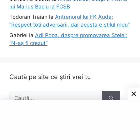
lui Marius Baciu la FCSB
Todoran Traian
la
Antrenorul lui FK Auda:
”Respect toți adversarii, dar acesta e stilul meu”
Gabriel
la
Adi Popa, despre promovarea Stelei:
”N-aș fi crezut”
Caută pe site ce știri vrei tu
Caută
după:
Pagini