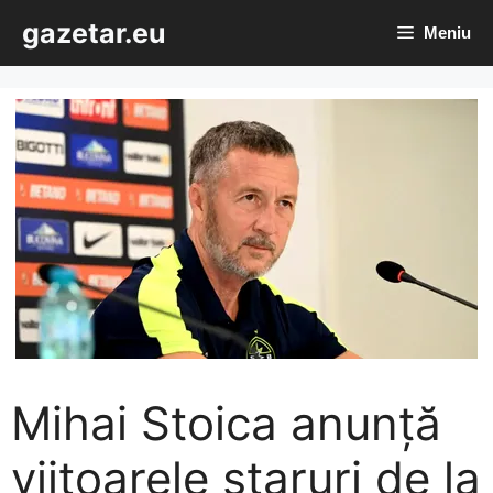
Sari
gazetar.eu
Meniu
la
conținut
Mihai Stoica anunță
viitoarele staruri de la