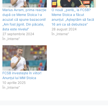
Marius Avram, prima reacție
O nouă ,,perlă,, la FCSB?
după ce Meme Stoica l-a
Meme Stoica a făcut
acuzat că spune bazaconii!
anunțul: „Așteptăm să facă
„Am fost jignit. Din păcate,
16 ani ca să debuteze”
ăsta este nivelul”
28 august 2024
27 septembrie 2024
În „Interne”
În „Interne”
FCSB investește în viitor!
Anunțul lui MM Stoica
10 aprilie 2025
În „Interne”