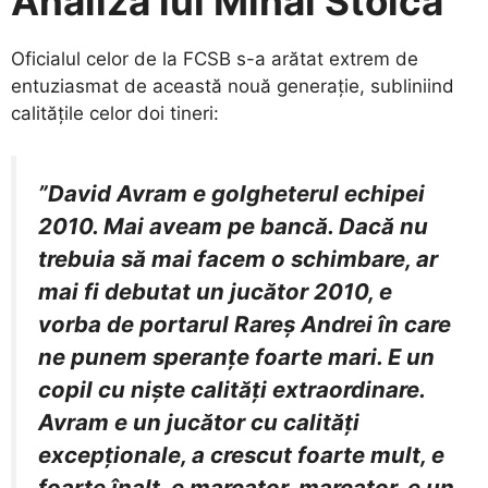
Analiza lui Mihai Stoica
​Oficialul celor de la FCSB s-a arătat extrem de
entuziasmat de această nouă generație, subliniind
calitățile celor doi tineri:
”David Avram e golgheterul echipei
2010. Mai aveam pe bancă. Dacă nu
trebuia să mai facem o schimbare, ar
mai fi debutat un jucător 2010, e
vorba de portarul Rareș Andrei în care
ne punem speranțe foarte mari. E un
copil cu niște calități extraordinare.
Avram e un jucător cu calități
excepționale, a crescut foarte mult, e
foarte înalt, e marcator, marcator, e un