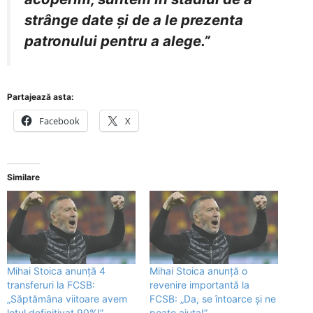
strânge date și de a le prezenta
patronului pentru a alege.”
Partajează asta:
Facebook
X
Similare
Mihai Stoica anunță 4
Mihai Stoica anunță o
transferuri la FCSB:
revenire importantă la
„Săptămâna viitoare avem
FCSB: „Da, se întoarce și ne
lotul definitivat 90%!”
poate ajuta!”