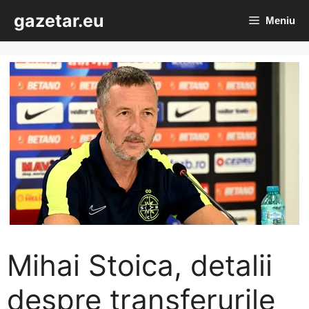
Sari
gazetar.eu
Meniu
la
conținut
Mihai Stoica, detalii
despre transferurile