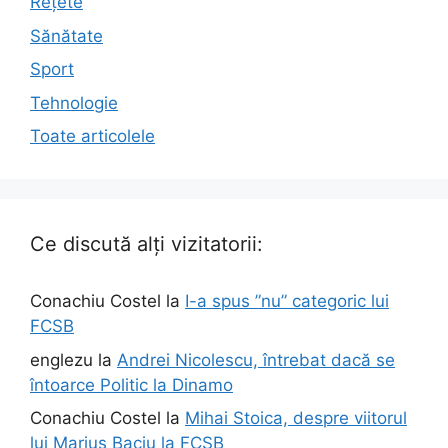
Rețete
Sănătate
Sport
Tehnologie
Toate articolele
Ce discută alți vizitatorii:
Conachiu Costel
la
I-a spus ”nu” categoric lui
FCSB
englezu
la
Andrei Nicolescu, întrebat dacă se
întoarce Politic la Dinamo
Conachiu Costel
la
Mihai Stoica, despre viitorul
lui Marius Baciu la FCSB