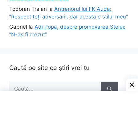
Todoran Traian
la
Antrenorul lui FK Auda:
”Respect toți adversarii, dar acesta e stilul meu”
Gabriel
la
Adi Popa, despre promovarea Stelei:
”N-aș fi crezut”
Caută pe site ce știri vrei tu
Caută
după:
Pagini