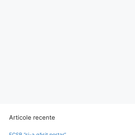
Articole recente
FCSB ”și-a găsit portar”