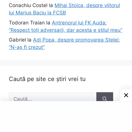
Conachiu Costel
la
Mihai Stoica, despre viitorul
lui Marius Baciu la FCSB
Todoran Traian
la
Antrenorul lui FK Auda:
”Respect toți adversarii, dar acesta e stilul meu”
Gabriel
la
Adi Popa, despre promovarea Stelei:
”N-aș fi crezut”
Caută pe site ce știri vrei tu
Caută
după: