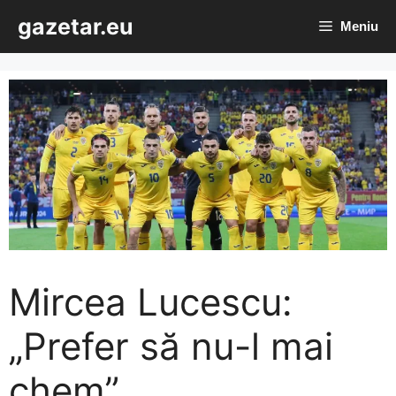
Sari
gazetar.eu
Meniu
la
conținut
Mircea Lucescu:
„Prefer să nu-l mai
chem”