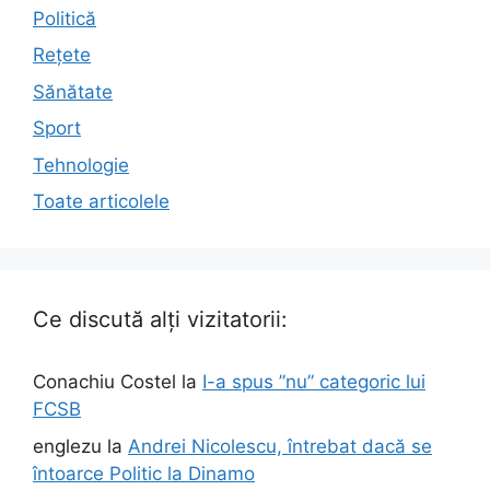
Politică
Rețete
Sănătate
Sport
Tehnologie
Toate articolele
Ce discută alți vizitatorii:
Conachiu Costel
la
I-a spus ”nu” categoric lui
FCSB
englezu
la
Andrei Nicolescu, întrebat dacă se
întoarce Politic la Dinamo