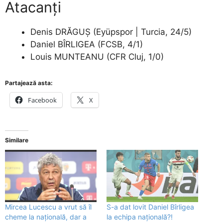
Atacanți
Denis DRĂGUȘ (Eyüpspor | Turcia, 24/5)
Daniel BÎRLIGEA (FCSB, 4/1)
Louis MUNTEANU (CFR Cluj, 1/0)
Partajează asta:
Facebook
X
Similare
Mircea Lucescu a vrut să îl
S-a dat lovit Daniel Bîrligea
cheme la națională, dar a
la echipa națională?!