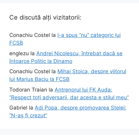
Ce discută alți vizitatorii:
Conachiu Costel
la
I-a spus ”nu” categoric lui
FCSB
englezu
la
Andrei Nicolescu, întrebat dacă se
întoarce Politic la Dinamo
Conachiu Costel
la
Mihai Stoica, despre viitorul
lui Marius Baciu la FCSB
Todoran Traian
la
Antrenorul lui FK Auda:
”Respect toți adversarii, dar acesta e stilul meu”
Gabriel
la
Adi Popa, despre promovarea Stelei:
”N-aș fi crezut”