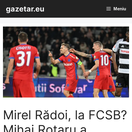
Sari
gazetar.eu
Meniu
la
conținut
Mirel Rădoi, la FCSB?
Mihai Rotaru a