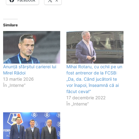
Similare
Anunță sfârșitul carierei lui
Mihai Rotaru, cu ochii pe un
Mirel Rădoi
fost antrenor de la FCSB:
13 martie 2026
„Da, da. Când jucătorii te
În „Interne”
vor înapoi, înseamnă că ai
făcut ceva!”
17 decembrie 2022
În „Interne”