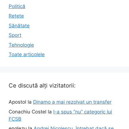
Politică
Rețete
Sănătate
Sport
Tehnologie
Toate articolele
Ce discută alți vizitatorii:
Apostol
la
Dinamo a mai rezolvat un transfer
Conachiu Costel
la
I-a spus ”nu” categoric lui
FCSB
englezu
la
Andrei Nicolescu, întrebat dacă se