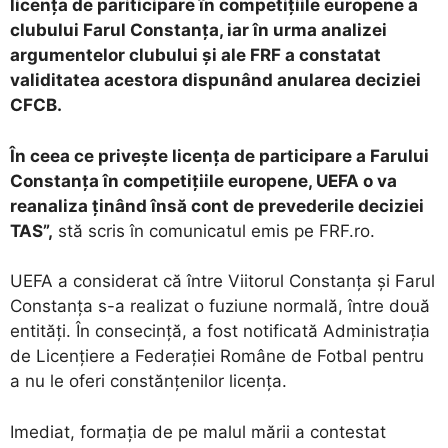
licența de pariticipare în competițiile europene a
clubului Farul Constanța, iar în urma analizei
argumentelor clubului și ale FRF a constatat
validitatea acestora dispunând anularea deciziei
CFCB.
În ceea ce privește licența de participare a Farului
Constanța în competițiile europene, UEFA o va
reanaliza ținând însă cont de prevederile deciziei
TAS”,
stă scris în comunicatul emis pe FRF.ro.
UEFA a considerat că între Viitorul Constanța și Farul
Constanța s-a realizat o fuziune normală, între două
entități. În consecință, a fost notificată Administraţia
de Licenţiere a Federaţiei Române de Fotbal pentru
a nu le oferi constănțenilor licența.
Imediat, formația de pe malul mării a contestat