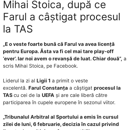
Mihai Stoica, după ce
Farul a câștigat procesul
la TAS
„E o veste foarte bună că Farul va avea licență
pentru Europa. Ăsta va fi cel mai tare play-off
‘ever’. Iar noi avem o revanșă de luat. Chiar două”,
a
scris Mihai Stoica, pe Facebook.
Liderul la zi al
Ligii 1
a primit o veste
excelentă.
Farul Constanța
a câștigat
procesul la
TAS
cu cei de la
UEFA
și are cale liberă către
participarea în cupele europene în sezonul viitor.
„Tribunalul Arbitral al Sportului a emis în cursul
zilei de luni, 6 februarie, decizia în cazul privind