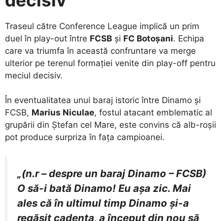
​Traseul către Conference League implică un prim
duel în play-out între
FCSB
și
FC Botoșani
. Echipa
care va triumfa în această confruntare va merge
ulterior pe terenul formației venite din play-off pentru
meciul decisiv.
​În eventualitatea unui baraj istoric între Dinamo și
FCSB,
Marius Niculae
, fostul atacant emblematic al
grupării din Ștefan cel Mare, este convins că alb-roșii
pot produce surpriza în fața campioanei.
„(n.r – despre un baraj Dinamo – FCSB)
O să-i bată Dinamo! Eu așa zic. Mai
ales că în ultimul timp Dinamo și-a
regăsit cadența, a început din nou să