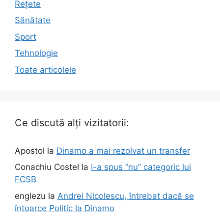
Rețete
Sănătate
Sport
Tehnologie
Toate articolele
Ce discută alți vizitatorii:
Apostol
la
Dinamo a mai rezolvat un transfer
Conachiu Costel
la
I-a spus ”nu” categoric lui
FCSB
englezu
la
Andrei Nicolescu, întrebat dacă se
întoarce Politic la Dinamo