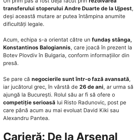
​Un prim pas a fost deja făcut prin
rezolvarea
transferului stoperului Andre Duarte de la Ujpest
,
deși această mutare ar putea întâmpina anumite
dificultăți legale.
​Acum, echipa s-a orientat către un
fundaș stânga,
Konstantinos Balogiannis
, care joacă în prezent la
Botev Plovdiv în Bulgaria, conform informațiilor din
presă.
​Se pare că
negocierile sunt într-o fază avansată
,
iar jucătorul grec, în vârstă de
26 de ani
, ar urma să
ajungă la București. Rolul său ar fi să ofere o
competiție serioasă
lui Risto Radunovic, post pe
care până acum au mai evoluat David Kiki sau
Alexandru Pantea.
Carieră: De la Arsenal