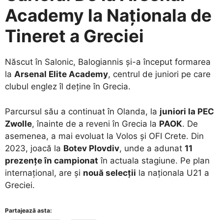
Academy la Naționala de
Tineret a Greciei
​Născut în Salonic, Balogiannis și-a început formarea
la
Arsenal Elite Academy
, centrul de juniori pe care
clubul englez îl deține în Grecia.
​Parcursul său a continuat în Olanda, la
juniori la PEC
Zwolle
, înainte de a reveni în Grecia la
PAOK
. De
asemenea, a mai evoluat la Volos și OFI Crete. Din
2023, joacă la
Botev Plovdiv
, unde a adunat
11
prezențe în campionat
în actuala stagiune. Pe plan
internațional, are și
nouă selecții
la naționala U21 a
Greciei.
Partajează asta: