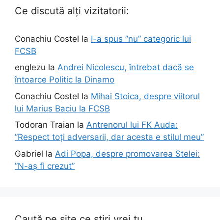
Ce discută alți vizitatorii:
Conachiu Costel
la
I-a spus ”nu” categoric lui
FCSB
englezu
la
Andrei Nicolescu, întrebat dacă se
întoarce Politic la Dinamo
Conachiu Costel
la
Mihai Stoica, despre viitorul
lui Marius Baciu la FCSB
Todoran Traian
la
Antrenorul lui FK Auda:
”Respect toți adversarii, dar acesta e stilul meu”
Gabriel
la
Adi Popa, despre promovarea Stelei:
”N-aș fi crezut”
Caută pe site ce știri vrei tu