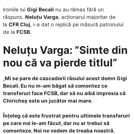
Ironiile lui
Gigi Becali
nu au rămas fără un
răspuns.
Neluțu Varga
, acționarul majoritar de
la
CFR Cluj
, i-a dat o replică pe măsură patronului
de la
FCSB
.
Neluțu Varga: ”Simte din
nou că va pierde titlul”
„
Mi se pare de cascadorii râsului acest domn Gigi
Becali. Eu nu m-am băgat să comentez ce
transferuri face FCSB, dar să nu aibă impresia că
Chiricheș este un jucător mai mare.
Înțeleg că este frustrat pentru ultimele transferuri
pe care noi le-am făcut, dar nu ar trebui să
comenteze. Noi ne vedem de treaba noastră.