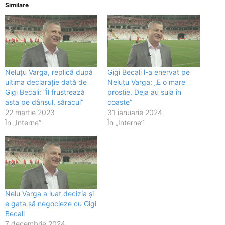
Similare
Neluțu Varga, replică după
Gigi Becali l-a enervat pe
ultima declarație dată de
Neluțu Varga: „E o mare
Gigi Becali: ”Îl frustrează
prostie. Deja au sula în
asta pe dânsul, săracul”
coaste”
22 martie 2023
31 ianuarie 2024
În „Interne”
În „Interne”
Nelu Varga a luat decizia și
e gata să negocieze cu Gigi
Becali
7 decembrie 2024