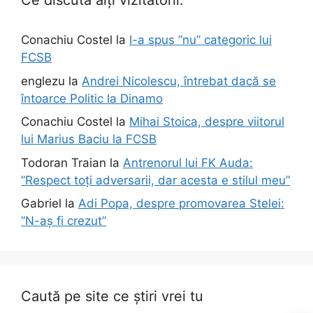
Ce discută alți vizitatorii:
Conachiu Costel
la
I-a spus ”nu” categoric lui
FCSB
englezu
la
Andrei Nicolescu, întrebat dacă se
întoarce Politic la Dinamo
Conachiu Costel
la
Mihai Stoica, despre viitorul
lui Marius Baciu la FCSB
Todoran Traian
la
Antrenorul lui FK Auda:
”Respect toți adversarii, dar acesta e stilul meu”
Gabriel
la
Adi Popa, despre promovarea Stelei:
”N-aș fi crezut”
Caută pe site ce știri vrei tu