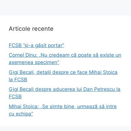
Articole recente
FCSB ”și-a găsit portar”
Cornel Dinu: „Nu credeam că poate să existe un
asemenea specimen”
Gigi Becali, detalii despre ce face Mihai Stoica
la FCSB
Gigi Becali despre aducerea lui Dan Petrescu la
FCSB
Mihai Stoica: „Se simte bine, urmează să intre
cu echipa”