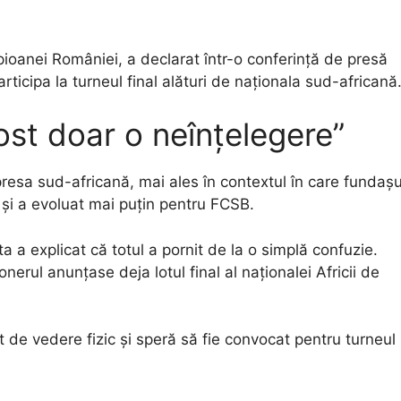
mpioanei României, a declarat într-o conferință de presă
rticipa la turneul final alături de naționala sud-africană
st doar o neînțelegere”
 presa sud-africană, mai ales în contextul în care fundașu
 și a evoluat mai puțin pentru FCSB.
a a explicat că totul a pornit de la o simplă confuzie.
onerul anunțase deja lotul final al naționalei Africii de
t de vedere fizic și speră să fie convocat pentru turneul