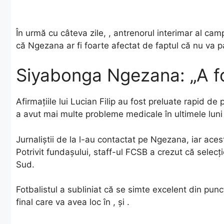
În urmă cu câteva zile, , antrenorul interimar al ca
că Ngezana ar fi foarte afectat de faptul că nu va pa
Siyabonga Ngezana: „A fo
Afirmațiile lui Lucian Filip au fost preluate rapid de
a avut mai multe probleme medicale în ultimele luni
Jurnaliștii de la l-au contactat pe Ngezana, iar acest
Potrivit fundașului, staff-ul FCSB a crezut că selecți
Sud.
Fotbalistul a subliniat că se simte excelent din punc
final care va avea loc în , și .