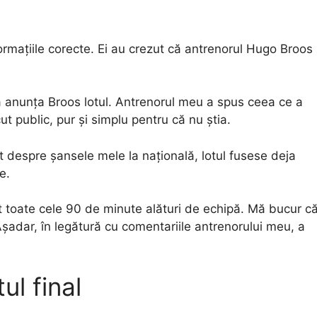
ormațiile corecte. Ei au crezut că antrenorul Hugo Broos
a anunța Broos lotul. Antrenorul meu a spus ceea ce a
ut public, pur și simplu pentru că nu știa.
at despre șansele mele la națională, lotul fusese deja
e.
at toate cele 90 de minute alături de echipă. Mă bucur c
șadar, în legătură cu comentariile antrenorului meu, a
l final