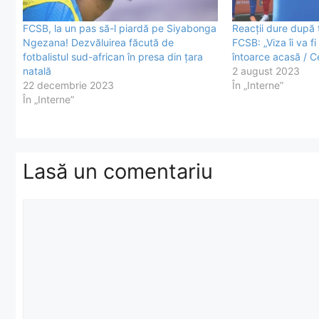
FCSB, la un pas să-l piardă pe Siyabonga
Reacții dure după 
Ngezana! Dezvăluirea făcută de
FCSB: „Viza îi va fi
fotbalistul sud-african în presa din țara
întoarce acasă / Ce
natală
2 august 2023
22 decembrie 2023
În „Interne”
În „Interne”
Lasă un comentariu
Comentariu