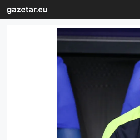
Sari
gazetar.eu
la
conținut