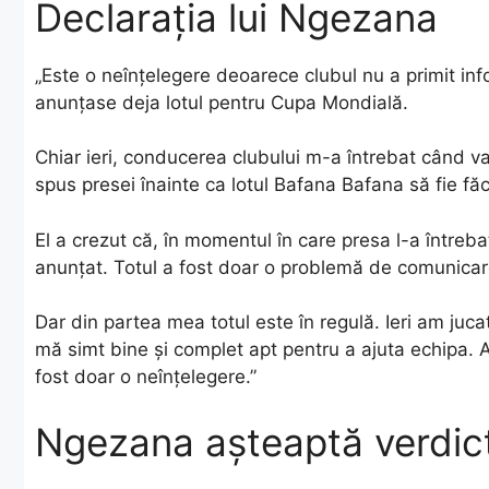
Declarația lui Ngezana
„Este o neînțelegere deoarece clubul nu a primit inf
anunțase deja lotul pentru Cupa Mondială.
Chiar ieri, conducerea clubului m-a întrebat când v
spus presei înainte ca lotul Bafana Bafana să fie făc
El a crezut că, în momentul în care presa l-a întreb
anunțat. Totul a fost doar o problemă de comunicar
Dar din partea mea totul este în regulă. Ieri am juc
mă simt bine și complet apt pentru a ajuta echipa. A
fost doar o neînțelegere.”
Ngezana așteaptă verdictu