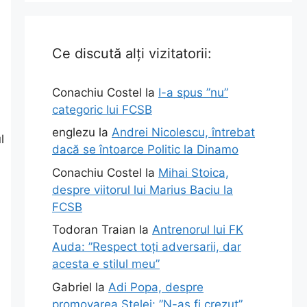
Ce discută alți vizitatorii:
.
Conachiu Costel
la
I-a spus ”nu”
categoric lui FCSB
englezu
la
Andrei Nicolescu, întrebat
l
dacă se întoarce Politic la Dinamo
Conachiu Costel
la
Mihai Stoica,
despre viitorul lui Marius Baciu la
FCSB
Todoran Traian
la
Antrenorul lui FK
Auda: ”Respect toți adversarii, dar
acesta e stilul meu”
Gabriel
la
Adi Popa, despre
promovarea Stelei: ”N-aș fi crezut”