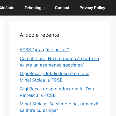
Sănătate
Tehnologie
Contact
Privacy Policy
Articole recente
FCSB ”și-a găsit portar”
Cornel Dinu: „Nu credeam că poate să
existe un asemenea specimen”
Gigi Becali, detalii despre ce face
Mihai Stoica la FCSB
Gigi Becali despre aducerea lui Dan
Petrescu la FCSB
Mihai Stoica: „Se simte bine, urmează
să intre cu echipa”