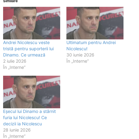
Similare
Andrei Nicolescu veste
Ultimatum pentru Andrei
tristă pentru suporterii lui
Nicolescu!
Dinamo. Ce urmează
30 iunie 2026
2 iulie 2026
În „Interne”
În „Interne”
Eșecul lui Dinamo a stârnit
furia lui Nicolescu! Ce
decizii ia Nicolescu
28 iunie 2026
În „Interne”