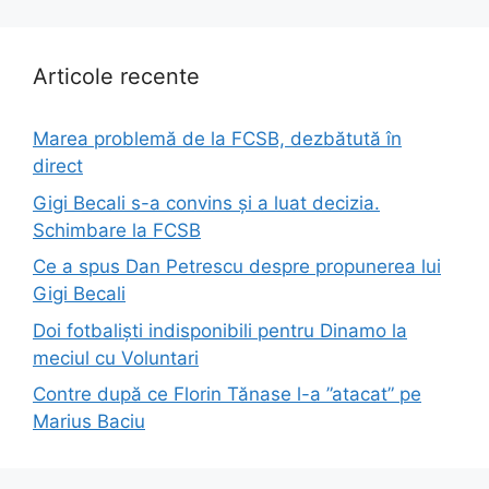
Articole recente
Marea problemă de la FCSB, dezbătută în
direct
Gigi Becali s-a convins și a luat decizia.
Schimbare la FCSB
Ce a spus Dan Petrescu despre propunerea lui
Gigi Becali
Doi fotbaliști indisponibili pentru Dinamo la
meciul cu Voluntari
Contre după ce Florin Tănase l-a ”atacat” pe
Marius Baciu