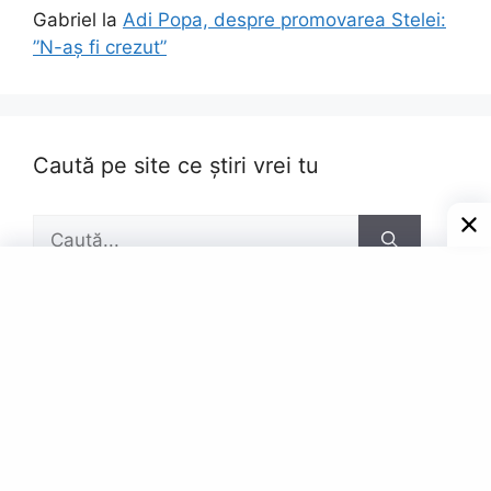
Gabriel
la
Adi Popa, despre promovarea Stelei:
”N-aș fi crezut”
Caută pe site ce știri vrei tu
Caută
după:
Pagini
Contact
Privacy Policy