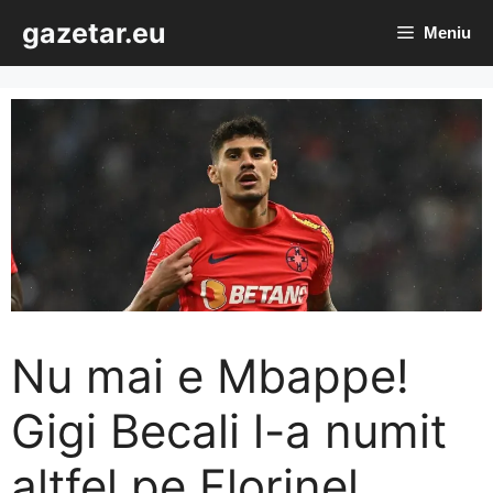
Sari
gazetar.eu
Meniu
la
conținut
Nu mai e Mbappe!
Gigi Becali l-a numit
altfel pe Florinel