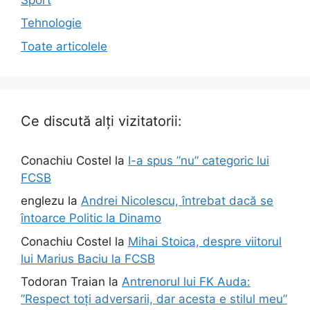
Tehnologie
Toate articolele
Ce discută alți vizitatorii:
Conachiu Costel
la
I-a spus ”nu” categoric lui
FCSB
englezu
la
Andrei Nicolescu, întrebat dacă se
întoarce Politic la Dinamo
Conachiu Costel
la
Mihai Stoica, despre viitorul
lui Marius Baciu la FCSB
Todoran Traian
la
Antrenorul lui FK Auda:
”Respect toți adversarii, dar acesta e stilul meu”