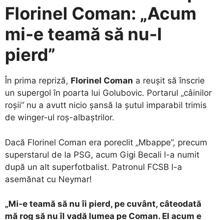
Florinel Coman: „Acum
mi-e teamă să nu-l
pierd”
În prima repriză,
Florinel Coman
a reușit să înscrie
un supergol în poarta lui Golubovic. Portarul „câinilor
roșii” nu a avutt nicio șansă la șutul imparabil trimis
de winger-ul roș-albaștrilor.
Dacă Florinel Coman era poreclit „Mbappe”, precum
superstarul de la PSG, acum Gigi Becali l-a numit
după un alt superfotbalist. Patronul FCSB l-a
asemănat cu Neymar!
„Mi-e teamă să nu îi pierd, pe cuvânt, câteodată
mă rog să nu îl vadă lumea pe Coman. El acum e