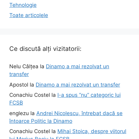
Tehnologie
Toate articolele
Ce discută alți vizitatorii:
Nelu Câlțea
la
Dinamo a mai rezolvat un
transfer
Apostol
la
Dinamo a mai rezolvat un transfer
Conachiu Costel
la
I-a spus ”nu” categoric lui
FCSB
englezu
la
Andrei Nicolescu, întrebat dacă se
întoarce Politic la Dinamo
Conachiu Costel
la
Mihai Stoica, despre viitorul