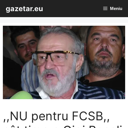
Sari
gazetar.eu
Meniu
la
conținut
,,NU pentru FCSB,,