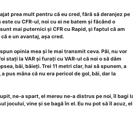
ajat prea mult pentru că eu cred, fără să deranjez pe
 este cu CFR-ul, noi cu ei ne batem și făcând o
e sunt mai puternici și CFR cu Rapid, și faptul că am
că e un avantaj, așa cred.
spun opinia mea și le mai transmit ceva. Păi, nu vor
oi stați la VAR și furați cu VAR-ul că noi o să dăm
psea, băi, băieți. Trei 11 metri clar, hai să spunem, a
 a pus mâna că nu era pericol de gol, băi, dar la
iupit, ne-a spart, el mereu ne-a distrus pe noi, îl bagi l
 jocului, vine și se bagă în el. Eu nu pot să îl acuz, el