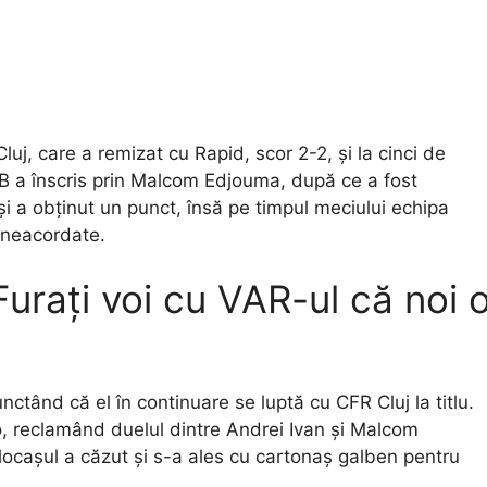
luj, care a remizat cu Rapid, scor 2-2, și la cinci de
SB a înscris prin Malcom Edjouma, după ce a fost
 a obținut un punct, însă pe timpul meciului echipa
ri neacordate.
Furați voi cu VAR-ul că noi 
nctând că el în continuare se luptă cu CFR Cluj la titlu.
eo, reclamând duelul dintre Andrei Ivan și Malcom
jlocașul a căzut și s-a ales cu cartonaș galben pentru