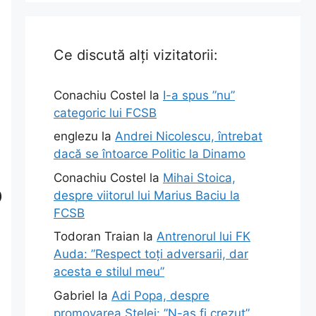
Ce discută alți vizitatorii:
Conachiu Costel
la
I-a spus ”nu”
categoric lui FCSB
englezu
la
Andrei Nicolescu, întrebat
dacă se întoarce Politic la Dinamo
Conachiu Costel
la
Mihai Stoica,
o
despre viitorul lui Marius Baciu la
FCSB
Todoran Traian
la
Antrenorul lui FK
Auda: ”Respect toți adversarii, dar
acesta e stilul meu”
Gabriel
la
Adi Popa, despre
promovarea Stelei: ”N-aș fi crezut”