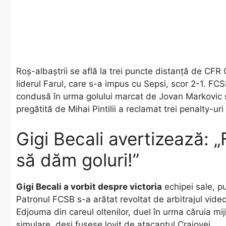
Roș-albaștrii se află la trei puncte distanță de CFR C
liderul Farul, care s-a impus cu Sepsi, scor 2-1. FC
condusă în urma golului marcat de Jovan Markovic și
pregătită de Mihai Pintilii a reclamat trei penalty-u
Gigi Becali avertizează: „
să dăm goluri!”
Gigi Becali a vorbit despre victoria
echipei sale, pu
Patronul FCSB s-a arătat revoltat de arbitrajul vid
Edjouma din careul oltenilor, duel în urma căruia mi
simulare, deși fusese lovit de atacantul Craiovei.