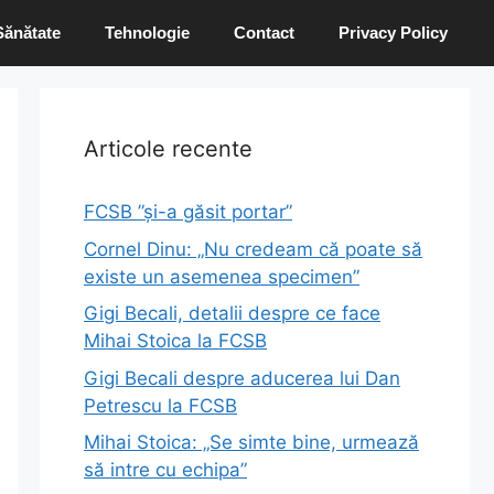
Sănătate
Tehnologie
Contact
Privacy Policy
Articole recente
FCSB ”și-a găsit portar”
Cornel Dinu: „Nu credeam că poate să
existe un asemenea specimen”
Gigi Becali, detalii despre ce face
Mihai Stoica la FCSB
Gigi Becali despre aducerea lui Dan
Petrescu la FCSB
Mihai Stoica: „Se simte bine, urmează
să intre cu echipa”