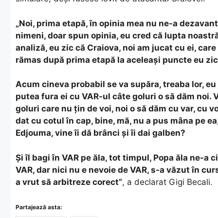
„Noi, prima etapă, în opinia mea nu ne-a dezavant
nimeni, doar spun opinia, eu cred că lupta noastră
analiză, eu zic că Craiova, noi am jucat cu ei, car
rămas după prima etapă la aceleași puncte eu zic 
Acum cineva probabil se va supăra, treaba lor, eu 
putea fura ei cu VAR-ul câte goluri o să dăm noi. V
goluri care nu țin de voi, noi o să dăm cu var, cu vo
dat cu cotul în cap, bine, mă, nu a pus mâna pe ea,
Edjouma, vine îi dă brânci și îi dai galben?
Și îl bagi în VAR pe ăla, tot timpul, Popa ăla ne-a c
VAR, dar nici nu e nevoie de VAR, s-a văzut în cursul
a vrut să arbitreze corect”
, a declarat Gigi Becali.
Partajează asta: