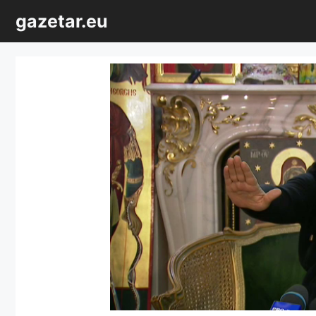
Sari
gazetar.eu
la
conținut