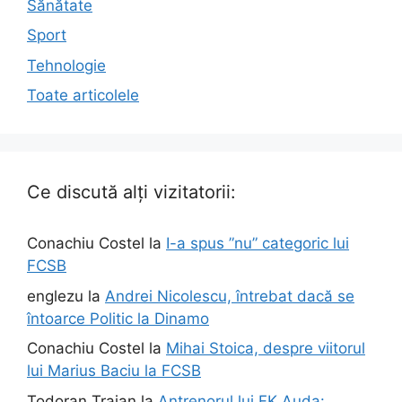
Sănătate
Sport
Tehnologie
Toate articolele
Ce discută alți vizitatorii:
Conachiu Costel
la
I-a spus ”nu” categoric lui
FCSB
englezu
la
Andrei Nicolescu, întrebat dacă se
întoarce Politic la Dinamo
Conachiu Costel
la
Mihai Stoica, despre viitorul
lui Marius Baciu la FCSB
Todoran Traian
la
Antrenorul lui FK Auda: