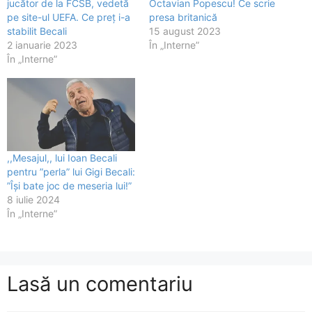
jucător de la FCSB, vedetă
Octavian Popescu! Ce scrie
pe site-ul UEFA. Ce preț i-a
presa britanică
stabilit Becali
15 august 2023
2 ianuarie 2023
În „Interne”
În „Interne”
,,Mesajul,, lui Ioan Becali
pentru ”perla” lui Gigi Becali:
”Își bate joc de meseria lui!”
8 iulie 2024
În „Interne”
Lasă un comentariu