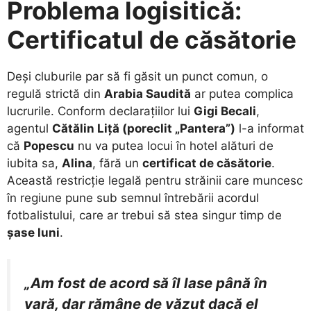
Problema logisitică:
Certificatul de căsătorie
​Deși cluburile par să fi găsit un punct comun, o
regulă strictă din
Arabia Saudită
ar putea complica
lucrurile. Conform declarațiilor lui
Gigi Becali
,
agentul
Cătălin Liță (poreclit „Pantera”)
l-a informat
că
Popescu
nu va putea locui în hotel alături de
iubita sa,
Alina
, fără un
certificat de căsătorie
.
Această restricție legală pentru străinii care muncesc
în regiune pune sub semnul întrebării acordul
fotbalistului, care ar trebui să stea singur timp de
șase luni
.
„Am fost de acord să îl lase până în
vară, dar rămâne de văzut dacă el