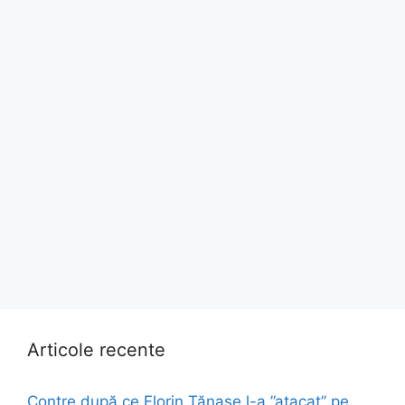
Articole recente
Contre după ce Florin Tănase l-a ”atacat” pe