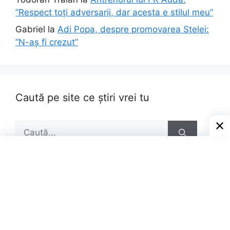
”Respect toți adversarii, dar acesta e stilul meu”
Gabriel
la
Adi Popa, despre promovarea Stelei:
”N-aș fi crezut”
Caută pe site ce știri vrei tu
Caută
după:
Pagini
Contact