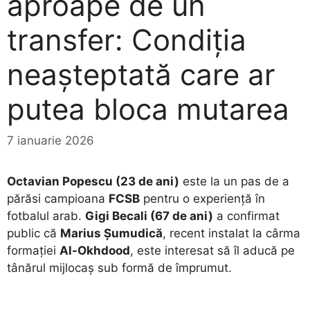
aproape de un
transfer: Condiția
neașteptată care ar
putea bloca mutarea
7 ianuarie 2026
Octavian Popescu (23 de ani)
este la un pas de a
părăsi campioana
FCSB
pentru o experiență în
fotbalul arab.
Gigi Becali (67 de ani)
a confirmat
public că
Marius Șumudică
, recent instalat la cârma
formației
Al-Okhdood
, este interesat să îl aducă pe
tânărul mijlocaș sub formă de împrumut.