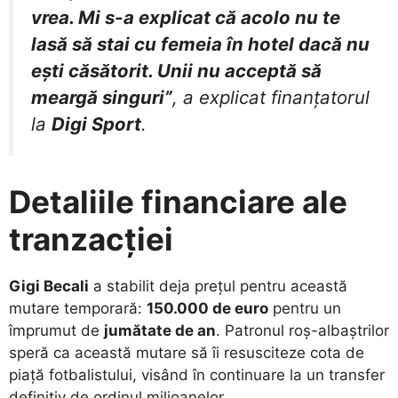
vrea. Mi s-a explicat că acolo nu te
lasă să stai cu femeia în hotel dacă nu
ești căsătorit. Unii nu acceptă să
meargă singuri”
, a explicat finanțatorul
la
Digi Sport
.
Detaliile financiare ale
tranzacției
Gigi Becali
a stabilit deja prețul pentru această
mutare temporară:
150.000 de euro
pentru un
împrumut de
jumătate de an
. Patronul roș-albaștrilor
speră ca această mutare să îi resusciteze cota de
piață fotbalistului, visând în continuare la un transfer
definitiv de ordinul milioanelor.