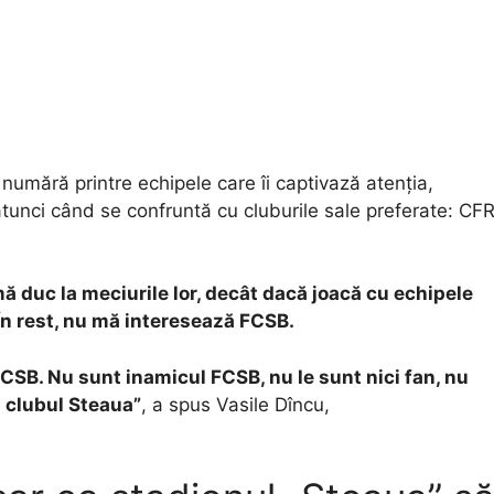
 numără printre echipele care îi captivază atenția,
atunci când se confruntă cu cluburile sale preferate: CF
ă duc la meciurile lor, decât dacă joacă cu echipele
 În rest, nu mă interesează FCSB.
 FCSB. Nu sunt inamicul FCSB, nu le sunt nici fan, nu
 clubul Steaua”
, a spus Vasile Dîncu,