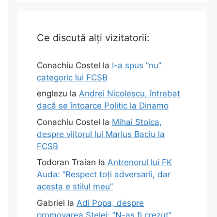
Ce discută alți vizitatorii:
Conachiu Costel
la
I-a spus ”nu”
categoric lui FCSB
R
englezu
la
Andrei Nicolescu, întrebat
dacă se întoarce Politic la Dinamo
Conachiu Costel
la
Mihai Stoica,
despre viitorul lui Marius Baciu la
FCSB
Todoran Traian
la
Antrenorul lui FK
Auda: ”Respect toți adversarii, dar
acesta e stilul meu”
Gabriel
la
Adi Popa, despre
promovarea Stelei: ”N-aș fi crezut”