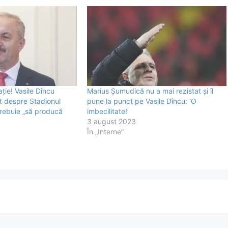
ţie! Vasile Dîncu
Marius Șumudică nu a mai rezistat și îl
 despre Stadionul
pune la punct pe Vasile Dîncu: ‘O
trebuie „să producă
imbecilitate!’
3 august 2023
În „Interne”