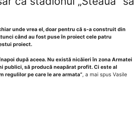
ar ca stadionul „Steaua” s
chiar unde vrea el, doar pentru că s-a construit din
 Atunci când au fost puse în proiect cele patru
stui proiect.
 înapoi după aceea. Nu există nicăieri în zona Armatei
i publici, să producă neapărat profit. Ci este al
m regulilor pe care le are armata”
, a mai spus Vasile