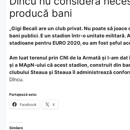
Dîncu nu consideră neces
producă bani
„Gigi Becali are un club privat. Nu poate să joace 
bani publici. E un stadion într-o unitate militară.
stadioane pentru EURO 2020, eu am fost şeful ace
Am luat terenul prin CNI de la Armată şi l-am dat
şi a MApN-ului că acest stadion, construit din ban
clubului Steaua şi Steaua îl administrează confor
Dîncu.
Partajează asta:
Facebook
X
Similare