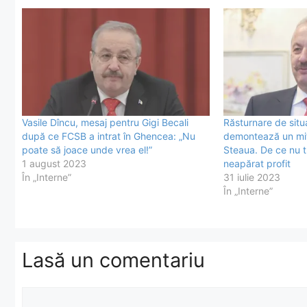
Vasile Dîncu, mesaj pentru Gigi Becali
Răsturnare de situa
după ce FCSB a intrat în Ghencea: „Nu
demontează un mit
poate să joace unde vrea el!”
Steaua. De ce nu 
1 august 2023
neapărat profit
În „Interne”
31 iulie 2023
În „Interne”
Lasă un comentariu
Comentariu