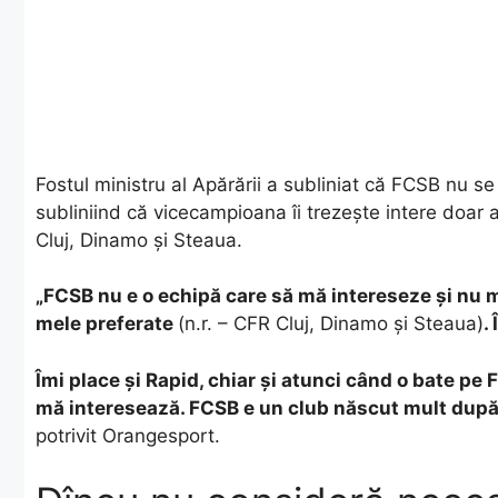
Fostul ministru al Apărării a subliniat că FCSB nu se
subliniind că vicecampioana îi trezește intere doar 
Cluj, Dinamo și Steaua.
„FCSB nu e o echipă care să mă intereseze şi nu m
mele preferate
(n.r. – CFR Cluj, Dinamo şi Steaua)
.
Îmi place şi Rapid, chiar şi atunci când o bate pe
mă interesează. FCSB e un club născut mult după
potrivit Orangesport.