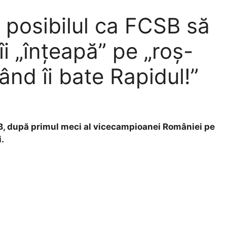
 posibilul ca FCSB să
i „înțeapă” pe „roș-
când îi bate Rapidul!”
SB, după primul meci al vicecampioanei României pe
.