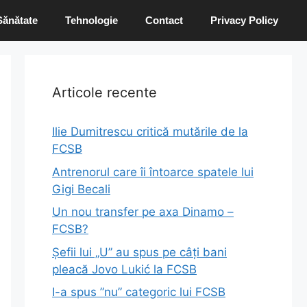
Sănătate
Tehnologie
Contact
Privacy Policy
Articole recente
Ilie Dumitrescu critică mutările de la
FCSB
Antrenorul care îi întoarce spatele lui
Gigi Becali
Un nou transfer pe axa Dinamo –
FCSB?
Șefii lui „U” au spus pe câți bani
pleacă Jovo Lukić la FCSB
I-a spus ”nu” categoric lui FCSB