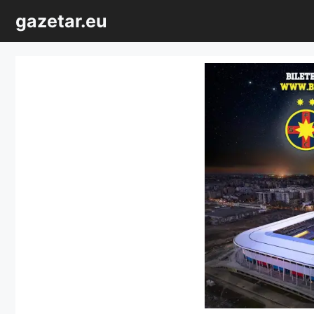
Sari
gazetar.eu
la
conținut