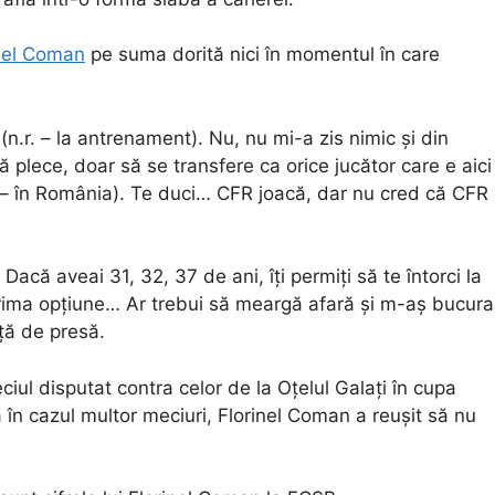
nel Coman
pe suma dorită nici în momentul în care
n.r. – la antrenament). Nu, nu mi-a zis nimic şi din
ă plece, doar să se transfere ca orice jucător care e aici
. – în România). Te duci… CFR joacă, dar nu cred că CFR
acă aveai 31, 32, 37 de ani, îţi permiţi să te întorci la
 Prima opţiune… Ar trebui să meargă afară şi m-aş bucura
inţă de presă.
iul disputat contra celor de la Oțelul Galați în cupa
a în cazul multor meciuri, Florinel Coman a reușit să nu