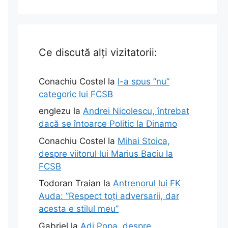
Ce discută alți vizitatorii:
Conachiu Costel
la
I-a spus ”nu”
categoric lui FCSB
englezu
la
Andrei Nicolescu, întrebat
dacă se întoarce Politic la Dinamo
Conachiu Costel
la
Mihai Stoica,
despre viitorul lui Marius Baciu la
FCSB
Todoran Traian
la
Antrenorul lui FK
Auda: ”Respect toți adversarii, dar
acesta e stilul meu”
Gabriel
la
Adi Popa, despre