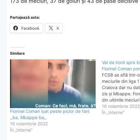
173 de meciuri, 37 de goluri şi 43 de pase decisive 
Partajează asta:
Facebook
X
Similare
Val de ironii spre bi
Florinel Coman por
FCSB se află într-
meciurile din liga 
Craiova dar nu dato
zis și Mbappe. For
din ultimile meciuri
măcar la un nivel î
16 noiembrie 2022
Florinel Coman luat peste picior de fani
prindă primul…
În „Interne”
,,ba, Mbappe ba,,
16 noiembrie 2022
În „Interne”