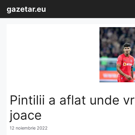
Sari
gazetar.eu
la
conținut
Pintilii a aflat unde 
joace
12 noiembrie 2022