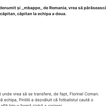
 denumit și ,,mbappe,, de Romania, vrea să părăseasc
 căpitan, căpitan la echipa a doua.
lat unde vrea să se transfere, de fapt, Florinel Coman.
echipa, Pintilii a dezvăluit că fotbalistul caută o
 află într-o formă slabă a carierei.