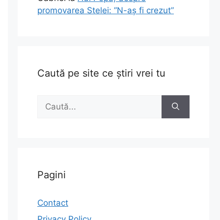
promovarea Stelei: ”N-aș fi crezut”
Caută pe site ce știri vrei tu
Caută
după:
Pagini
Contact
Privacy Policy