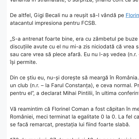
De altfel, Gigi Becali nu a reuşit să-l vândă pe
Flori
atacantul impresiona pentru FCSB.
„S-a antrenat foarte bine, era cu zâmbetul pe buze (
discuţiile avute cu el nu mi-a zis niciodată că vrea s
sau care vrea să plece afară. Eu nu l-aş vedea (n.r
îşi permite.
Din ce ştiu eu, nu-şi doreşte să meargă în România. D
un club (n.r. – la Farul Constanţa), e ceva normal.
pentru el”, a declarat Mihai Pintilii, în ultima confer
Vă reamintim că Florinel Coman a fost căpitan în mec
României, meci terminat la egalitate 0 la 0. La fel c
se facă remarcat, prestația lui fiind foarte slabă.