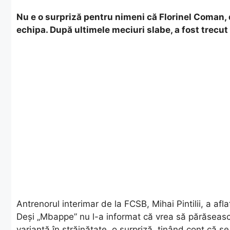
Nu e o surpriză pentru nimeni că Florinel Coman,
echipa. După ultimele meciuri slabe, a fost trecut
Antrenorul interimar de la FCSB, Mihai Pintilii, a af
Deşi „Mbappe” nu l-a informat că vrea să părăsească 
variantă în străinătate, o surpriză, ţinând cont că se