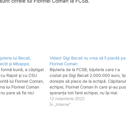
sunt cifrele lui Florinel Coman la FCSB.
juteria lui Becali,
Video! Gigi Becali nu vrea să îl piardă pe
eclit și Mbappe.
Florinel Coman
o formă bună, a câștigat
Bijuteria de la FCSB, bijuterie care l-a
1 cu Rapid și cu CSU
costat pe Gigi Becali 2.000.000 euro, își
rită lui Florinel Coman,
dorește să plece de la echipă. Căpitanul
ma lui Florinel Coman
echipei, Florinel Coman în care și-au pus
 nu pare să fie nici
speranța toti fanii echipei, nu își mai
n care ar putea să
dorește să continue la FCSB. Cu trei
12 noiembrie 2022
meciuri mai puțin disputate, FCSB se află
În „Interne”
la…