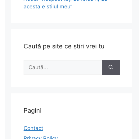
acesta e stilul meu”
Caută pe site ce știri vrei tu
Caută
după:
Pagini
Contact
Privacy Policy