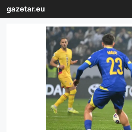
Sari
gazetar.eu
la
conținut