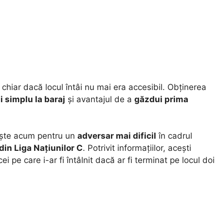
, chiar dacă locul întâi nu mai era accesibil. Obținerea
i simplu la baraj
și avantajul de a
găzdui prima
ște acum pentru un
adversar mai dificil
în cadrul
din Liga Națiunilor C
. Potrivit informațiilor, acești
i pe care i-ar fi întâlnit dacă ar fi terminat pe locul doi