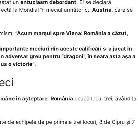
estat un
entuziasm debordant
. Ei se declară
irectă la Mondial în meciul următor cu
Austria
, care se
timism:
”Acum marșul spre Viena: România a căzut,
importante meciuri din aceste calificări s-a jucat în
un adversar greu pentru ”dragoni”, în seara asta așa a
dus o victorie”
.
eci
ămâne în așteptare
.
România
ocupă locul trei, având la
te de echipele de pe primele trei locuri, 8 de Cipru și 7