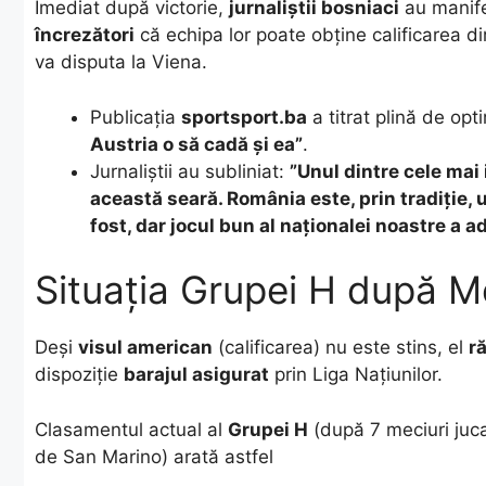
​Imediat după victorie,
jurnaliștii bosniaci
au manif
încrezători
că echipa lor poate obține calificarea d
va disputa la Viena.
​Publicația
sportsport.ba
a titrat plină de op
Austria o să cadă și ea”
.
​Jurnaliștii au subliniat:
”Unul dintre cele mai 
această seară. România este, prin tradiție, 
fost, dar jocul bun al naționalei noastre a a
Situația Grupei H după M
​Deși
visul american
(calificarea) nu este stins, el
r
dispoziție
barajul asigurat
prin Liga Națiunilor.
​Clasamentul actual al
Grupei H
(după 7 meciuri juca
de San Marino) arată astfel