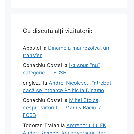
Ce discută alți vizitatorii:
Apostol
la
Dinamo a mai rezolvat un
transfer
Conachiu Costel
la
I-a spus ”nu”
categoric lui FCSB
englezu
la
Andrei Nicolescu, întrebat
dacă se întoarce Politic la Dinamo
Conachiu Costel
la
Mihai Stoica,
despre viitorul lui Marius Baciu la
FCSB
Todoran Traian
la
Antrenorul lui FK
Auda: ”Respect toți adversarii, dar