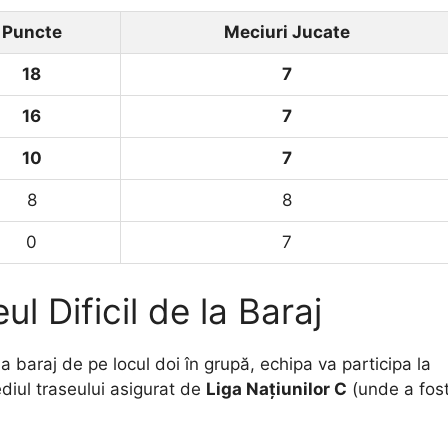
Puncte
Meciuri Jucate
18
7
16
7
10
7
8
8
0
7
ul Dificil de la Baraj
a baraj de pe locul doi în grupă, echipa va participa la
diul traseului asigurat de
Liga Națiunilor C
(unde a fos