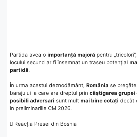
​Partida avea o
importanță majoră
pentru „tricolori”
locului secund ar fi însemnat un traseu potențial
ma
partidă
.
​În urma acestui deznodământ,
România
se pregăte
barajului la care are dreptul prin
câștigarea grupei 
posibili adversari
sunt mult
mai bine cotați
decât ce
în preliminariile CM 2026.
​ Reacția Presei din Bosnia