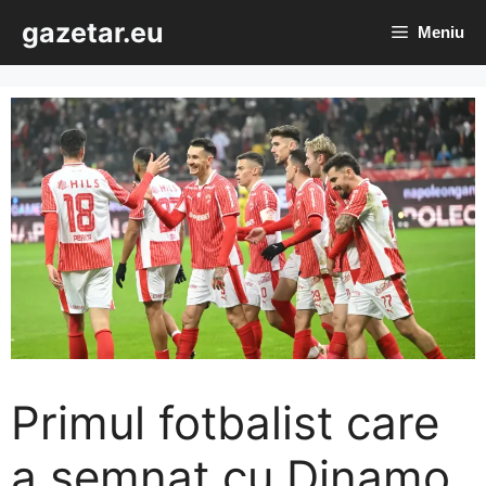
Sari
gazetar.eu
Meniu
la
conținut
Primul fotbalist care
a semnat cu Dinamo