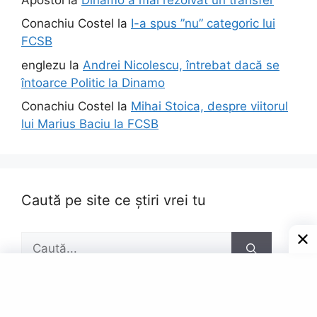
Conachiu Costel
la
I-a spus ”nu” categoric lui
FCSB
englezu
la
Andrei Nicolescu, întrebat dacă se
întoarce Politic la Dinamo
Conachiu Costel
la
Mihai Stoica, despre viitorul
lui Marius Baciu la FCSB
Caută pe site ce știri vrei tu
Caută
după: