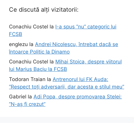
Ce discută alți vizitatorii:
Conachiu Costel
la
I-a spus ”nu” categoric lui
FCSB
englezu
la
Andrei Nicolescu, întrebat dacă se
întoarce Politic la Dinamo
Conachiu Costel
la
Mihai Stoica, despre viitorul
lui Marius Baciu la FCSB
Todoran Traian
la
Antrenorul lui FK Auda:
”Respect toți adversarii, dar acesta e stilul meu”
Gabriel
la
Adi Popa, despre promovarea Stelei:
”N-aș fi crezut”