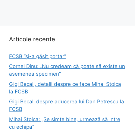
Articole recente
FCSB ”și-a găsit portar”
Cornel Dinu: „Nu credeam că poate să existe un
asemenea specimen”
Gigi Becali, detalii despre ce face Mihai Stoica
la FCSB
Gigi Becali despre aducerea lui Dan Petrescu la
FCSB
Mihai Stoica: „Se simte bine, urmează să intre
cu echipa”