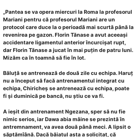
„Pantea se va opera miercuri la Roma la profesorul
Mariani pentru că profesorul Mariani are un
protocol care duce la o perioadă mai scurtă până la
revenirea pe gazon. Florin Tănase a avut aceeaşi
accidentare ligamentul anterior încurcişat rupt,
dar Florin Tănase a jucat în mai puţin de patru luni.
Mizăm ca în toamnă să fie în lot.
Băluţă se antrenează de două zile cu echipa. Haruţ
nu a început să facă antrenamentul integrat cu
echipa, Chiricheş se antrenează cu echipa, poate
fi şi duminică pe bancă, nu ştiu ce va fi.
A ieşit din antrenament Ngezana, sper să nu fie
nimic serios, iar Dawa abia mâine se prezintă în
antremnament, va avea două până meci. A lipsit o
săptămîână. Dacă băiatul asta a solicitat, că