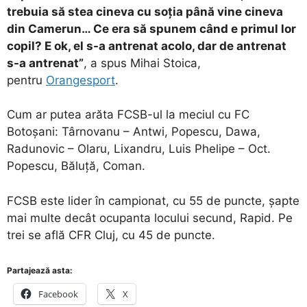
trebuia să stea cineva cu soţia până vine cineva
din Camerun… Ce era să spunem când e primul lor
copil? E ok, el s-a antrenat acolo, dar de antrenat
s-a antrenat”
, a spus Mihai Stoica,
pentru
Orangesport
.
Cum ar putea arăta FCSB-ul la meciul cu FC
Botoșani: Târnovanu – Antwi, Popescu, Dawa,
Radunovic – Olaru, Lixandru, Luis Phelipe – Oct.
Popescu, Băluță, Coman.
FCSB este lider în campionat, cu 55 de puncte, șapte
mai multe decât ocupanta locului secund, Rapid. Pe
trei se află CFR Cluj, cu 45 de puncte.
Partajează asta:
Facebook
X