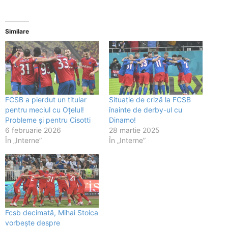
Similare
FCSB a pierdut un titular
Situație de criză la FCSB
pentru meciul cu Oțelul!
înainte de derby-ul cu
Probleme și pentru Cisotti
Dinamo!
6 februarie 2026
28 martie 2025
În „Interne”
În „Interne”
Fcsb decimată, Mihai Stoica
vorbește despre