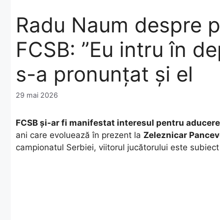
Radu Naum despre pos
FCSB: ”Eu intru în de
s-a pronunțat și el
29 mai 2026
FCSB și-ar fi manifestat interesul pentru aducerea
ani care evoluează în prezent la
Zeleznicar Pancev
campionatul Serbiei, viitorul jucătorului este subie