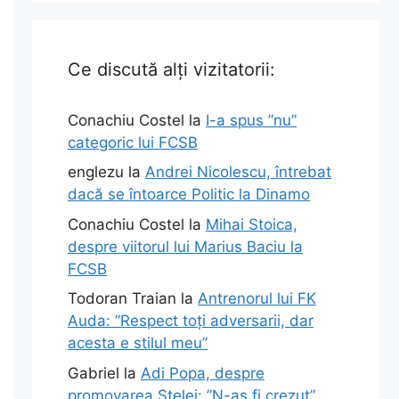
Ce discută alți vizitatorii:
Conachiu Costel
la
I-a spus ”nu”
categoric lui FCSB
englezu
la
Andrei Nicolescu, întrebat
dacă se întoarce Politic la Dinamo
Conachiu Costel
la
Mihai Stoica,
despre viitorul lui Marius Baciu la
FCSB
Todoran Traian
la
Antrenorul lui FK
Auda: ”Respect toți adversarii, dar
acesta e stilul meu”
Gabriel
la
Adi Popa, despre
promovarea Stelei: ”N-aș fi crezut”