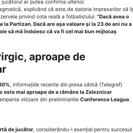
 jucătorul ar putea confirma ulterior.
agmatică, explicând că este de datoria impresarilor să îș
ezervele privind cota reală a fotbalistului:
”Dacă avea o
e la Partizan. Dacă are așa valoare și la 23 de ani nu a
oie să mă îndoiesc că va fi cel mai bun mijlocaș
Pirgic, aproape de
ar
80%
, informațiile recente din presa sârbă (Telegraf)
ic este mai aproape de a rămâne la Zeleznicar
ampania viitoare din preliminariile
Conference League
.
tă de jucător
, considerându-l esențial pentru succesul