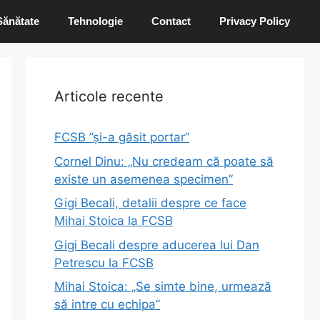
Sănătate
Tehnologie
Contact
Privacy Policy
Articole recente
FCSB ”și-a găsit portar”
Cornel Dinu: „Nu credeam că poate să
existe un asemenea specimen”
Gigi Becali, detalii despre ce face
Mihai Stoica la FCSB
Gigi Becali despre aducerea lui Dan
Petrescu la FCSB
Mihai Stoica: „Se simte bine, urmează
să intre cu echipa”