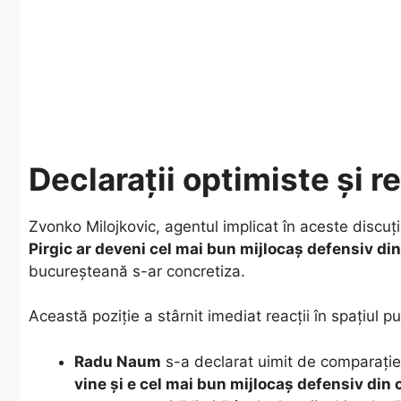
Declarații optimiste și re
​Zvonko Milojkovic, agentul implicat în aceste discuț
Pirgic ar deveni cel mai bun mijlocaș defensiv d
bucureșteană s-ar concretiza.
​Această poziție a stârnit imediat reacții în spațiul pu
Radu Naum
s-a declarat uimit de comparație
vine și e cel mai bun mijlocaș defensiv din 