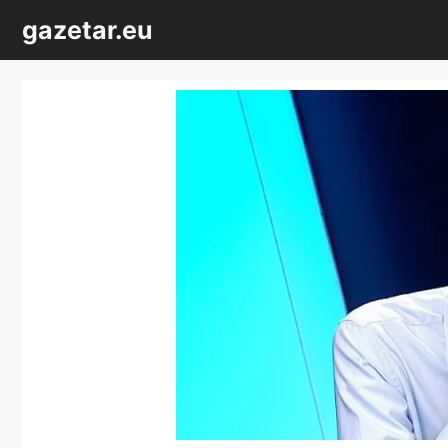
Sari
gazetar.eu
la
conținut