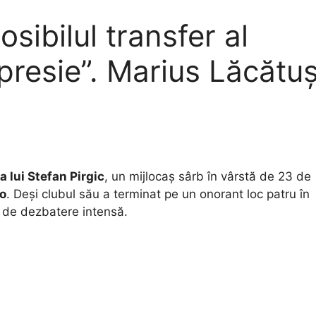
ibilul transfer al
presie”. Marius Lăcătu
 lui Stefan Pirgic
, un mijlocaș sârb în vârstă de 23 de
o
. Deși clubul său a terminat pe un onorant loc patru în
ct de dezbatere intensă.