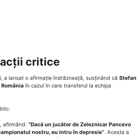
acții critice
ii, a lansat o afirmație îndrăzneață, susținând că
Stefan
in România
în cazul în care transferul la echipa
blic:
, afirmând:
”Dacă un jucător de Zeleznicar Pancevo
campionatul nostru, eu intru în depresie”
. Acesta a