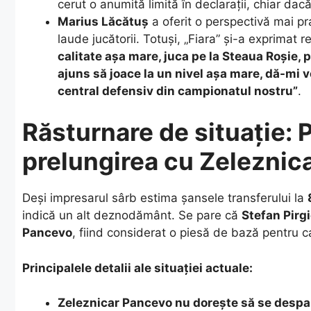
cerut o anumită limită în declarații, chiar dacă
Marius Lăcătuș
a oferit o perspectivă mai pr
laude jucătorii. Totuși, „Fiara” și-a exprimat r
calitate așa mare, juca pe la Steaua Roșie, p
ajuns să joace la un nivel așa mare, dă-mi v
central defensiv din campionatul nostru”
.
Răsturnare de situație: 
prelungirea cu Zeleznic
​Deși impresarul sârb estima șansele transferului la
indică un alt deznodământ. Se pare că
Stefan Pirg
Pancevo
, fiind considerat o piesă de bază pentru c
Principalele detalii ale situației actuale:
Zeleznicar Pancevo nu dorește să se despar