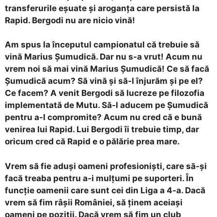
transferurile eșuate și aroganța care persistă la
Rapid. Bergodi nu are nicio vină!
Am spus la începutul campionatul că trebuie să
vină Marius Șumudică. Dar nu s-a vrut! Acum nu
vrem noi să mai vină Marius Șumudică! Ce să facă
Șumudică acum? Să vină și să-l înjurăm și pe el?
Ce facem? A venit Bergodi să lucreze pe filozofia
implementată de Mutu. Să-l aducem pe Șumudică
pentru a-l compromite? Acum nu cred că e bună
venirea lui Rapid. Lui Bergodi îi trebuie timp, dar
oricum cred că Rapid e o pălărie prea mare.
Vrem să fie aduși oameni profesioniști, care să-și
facă treaba pentru a-i mulțumi pe suporteri. În
funcție oamenii care sunt cei din Liga a 4-a. Dacă
vrem să fim râșii României, să ținem aceiași
oameni pe poziții. Dacă vrem să fim un club