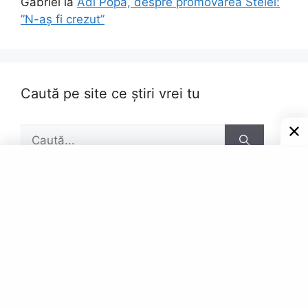
Gabriel
la
Adi Popa, despre promovarea Stelei:
”N-aș fi crezut”
Caută pe site ce știri vrei tu
Caută
după:
Pagini
Contact
Privacy Policy