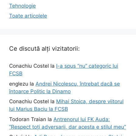
Tehnologie
Toate articolele
Ce discută alți vizitatorii:
Conachiu Costel
la
I-a spus ”nu” categoric lui
FCSB
englezu
la
Andrei Nicolescu, întrebat dacă se
întoarce Politic la Dinamo
Conachiu Costel
la
Mihai Stoica, despre viitorul
lui Marius Baciu la FCSB
Todoran Traian
la
Antrenorul lui FK Auda:
”Respect toți adversarii, dar acesta e stilul meu”