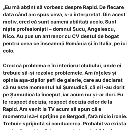
„Eu mă abțint să vorbesc despre Rapid. De fiecare
dată când am spus ceva, s-a interpretat. Din acest
motiv, cred că sunt oameni abilitați acolo. Sunt
niște profesioniști – domnul Șucu, Angelescu,
Nico. Au pus un antrenor cu CV destul de bogat
pentru ceea ce înseamnă România și în Italia, pe ici
colo.
Cred că problema e în interiorul clubului, unde ei
trebuie să-și rezolve problemele. Am înțeles și
opinia așa-zișilor șefi de galerie, care au declarat
că nu este momentul lui Șumudică, că ei l-au dorit
pe Șumudică la început, iar acum nu și-ar dori. Eu
le respect decizia, respect decizia celor de la
Rapid. Am venit la TV acum să spun că e
momentul să-l sprijine pe Bergodi, fără nicio ironie.
Trebuie sprijinită și conducerea. Probabil va exista