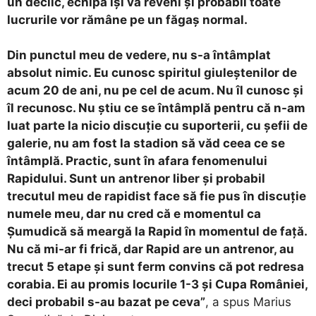
un declic, echipa își va reveni și probabil toate
lucrurile vor rămâne pe un făgaș normal.
Din punctul meu de vedere, nu s-a întâmplat
absolut nimic. Eu cunosc spiritul giuleștenilor de
acum 20 de ani, nu pe cel de acum. Nu îl cunosc și
îl recunosc. Nu știu ce se întâmplă pentru că n-am
luat parte la nicio discuție cu suporterii, cu șefii de
galerie, nu am fost la stadion să văd ceea ce se
întâmplă. Practic, sunt în afara fenomenului
Rapidului. Sunt un antrenor liber și probabil
trecutul meu de rapidist face să fie pus în discuție
numele meu, dar nu cred că e momentul ca
Șumudică să meargă la Rapid în momentul de față.
Nu că mi-ar fi frică, dar Rapid are un antrenor, au
trecut 5 etape și sunt ferm convins că pot redresa
corabia. Ei au promis locurile 1-3 și Cupa României,
deci probabil s-au bazat pe ceva”
, a spus Marius