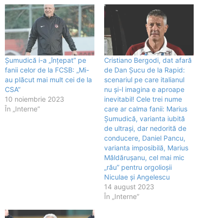
Șumudică i-a „înțepat” pe
Cristiano Bergodi, dat afară
fanii celor de la FCSB: „Mi-
de Dan Șucu de la Rapid:
au plăcut mai mult cei de la
scenariul pe care italianul
CSA”
nu și-l imagina e aproape
10 noiembrie 2023
inevitabil! Cele trei nume
În „Interne”
care ar calma fanii: Marius
Șumudică, varianta iubită
de ultrași, dar nedorită de
conducere, Daniel Pancu,
varianta imposibilă, Marius
Măldărușanu, cel mai mic
„rău” pentru orgolioșii
Niculae și Angelescu
14 august 2023
În „Interne”