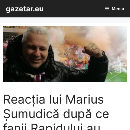
Sari
gazetar.eu
Meniu
la
conținut
Reacția lui Marius
Șumudică după ce
fanii Rapidului au