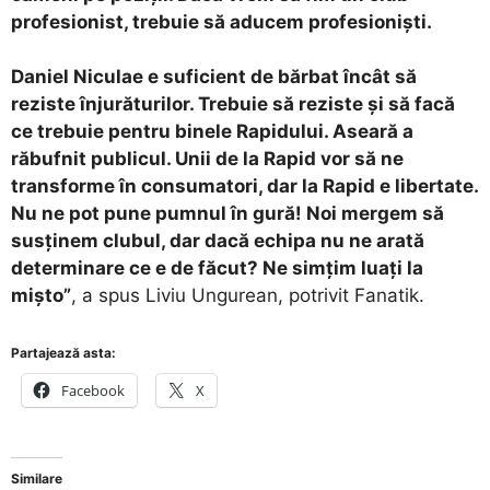
profesionist, trebuie să aducem profesioniști.
Daniel Niculae e suficient de bărbat încât să
reziste înjurăturilor. Trebuie să reziste și să facă
ce trebuie pentru binele Rapidului. Aseară a
răbufnit publicul. Unii de la Rapid vor să ne
transforme în consumatori, dar la Rapid e libertate.
Nu ne pot pune pumnul în gură! Noi mergem să
susținem clubul, dar dacă echipa nu ne arată
determinare ce e de făcut? Ne simțim luați la
mișto”
, a spus Liviu Ungurean, potrivit Fanatik.
Partajează asta:
Facebook
X
Similare