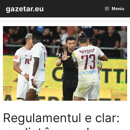
Sari
gazetar.eu
Meniu
la
conținut
Regulamentul e clar: