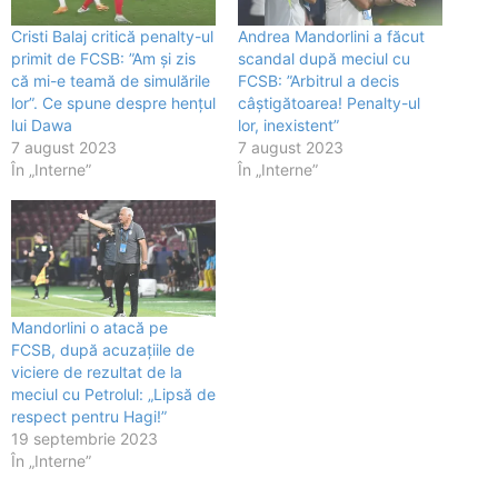
Cristi Balaj critică penalty-ul
Andrea Mandorlini a făcut
primit de FCSB: ”Am și zis
scandal după meciul cu
că mi-e teamă de simulările
FCSB: ”Arbitrul a decis
lor”. Ce spune despre hențul
câștigătoarea! Penalty-ul
lui Dawa
lor, inexistent”
7 august 2023
7 august 2023
În „Interne”
În „Interne”
Mandorlini o atacă pe
FCSB, după acuzațiile de
viciere de rezultat de la
meciul cu Petrolul: „Lipsă de
respect pentru Hagi!”
19 septembrie 2023
În „Interne”