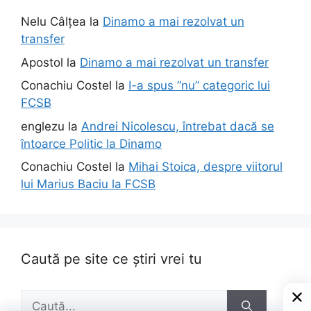
Nelu Câlțea
la
Dinamo a mai rezolvat un
transfer
Apostol
la
Dinamo a mai rezolvat un transfer
Conachiu Costel
la
I-a spus ”nu” categoric lui
FCSB
englezu
la
Andrei Nicolescu, întrebat dacă se
întoarce Politic la Dinamo
Conachiu Costel
la
Mihai Stoica, despre viitorul
lui Marius Baciu la FCSB
Caută pe site ce știri vrei tu
Caută