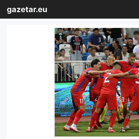
Sari
gazetar.eu
la
conținut