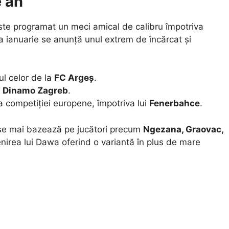
e an
ste programat un meci amical de calibru împotriva
na ianuarie se anunță unul extrem de încărcat și
l celor de la
FC Argeș
.
i
Dinamo Zagreb
.
a competiției europene, împotriva lui
Fenerbahce
.
 se mai bazează pe jucători precum
Ngezana, Graovac,
enirea lui Dawa oferind o variantă în plus de mare