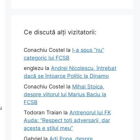
Ce discută alți vizitatorii:
Conachiu Costel
la
I-a spus ”nu”
categoric lui FCSB
englezu
la
Andrei Nicolescu, întrebat
dacă se întoarce Politic la Dinamo
Conachiu Costel
la
Mihai Stoica,
despre viitorul lui Marius Baciu la
FCSB
u
Todoran Traian
la
Antrenorul lui FK
Auda: ”Respect toți adversarii, dar
acesta e stilul meu”
Gabriel
la
Adi Popa, despre