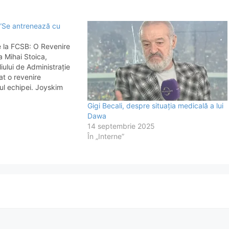
 ”Se antrenează cu
e la FCSB: O Revenire
 ​Mihai Stoica,
iului de Administrație
at o revenire
tul echipei. Joyskim
e a suferit o
Gigi Becali, despre situația medicală a lui
măvara acestui an, este
Dawa
t de vedere medical și
14 septembrie 2025
…
În „Interne”