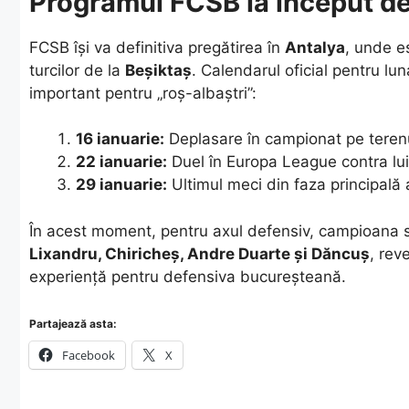
Programul FCSB la început d
​FCSB își va definitiva pregătirea în
Antalya
, unde e
turcilor de la
Beșiktaș
. Calendarul oficial pentru lu
important pentru „roș-albaștri”:
16 ianuarie:
Deplasare în campionat pe terenu
22 ianuarie:
Duel în Europa League contra lu
29 ianuarie:
Ultimul meci din faza principală 
​În acest moment, pentru axul defensiv, campioana
Lixandru, Chiricheș, Andre Duarte și Dăncuș
, rev
experiență pentru defensiva bucureșteană.
Partajează asta:
Facebook
X