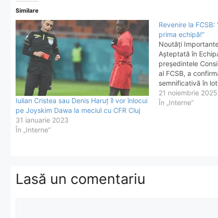
Similare
Revenire la FCSB:
prima echipă!”
Noutăți Important
Așteptată în Echipa
președintele Consil
al FCSB, a confirm
semnificativă în lo
Dawa, fundașul car
21 noiembrie 2025
Iulian Cristea sau Denis Haruț îl vor înlocui
accidentare în pri
În „Interne”
pe Joyskim Dawa la meciul cu CFR Cluj
acum apt din punc
31 ianuarie 2023
gata să reintre pe
În „Interne”
Lasă un comentariu
Comentariu