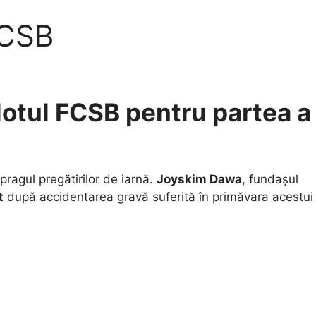
FCSB
lotul FCSB pentru partea a
ragul pregătirilor de iarnă.
Joyskim Dawa
, fundașul
t
după accidentarea gravă suferită în primăvara acestui