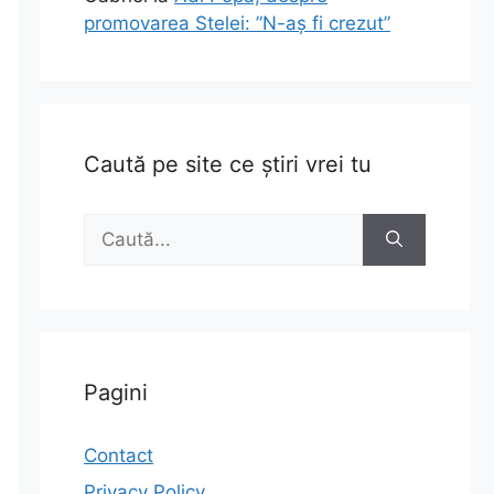
promovarea Stelei: ”N-aș fi crezut”
Caută pe site ce știri vrei tu
Caută
după:
Pagini
Contact
Privacy Policy