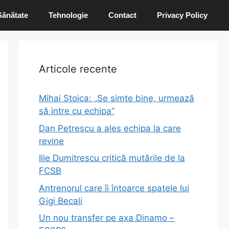
Sănătate
Tehnologie
Contact
Privacy Policy
Articole recente
Mihai Stoica: „Se simte bine, urmează
să intre cu echipa”
Dan Petrescu a ales echipa la care
revine
Ilie Dumitrescu critică mutările de la
FCSB
Antrenorul care îi întoarce spatele lui
Gigi Becali
Un nou transfer pe axa Dinamo –