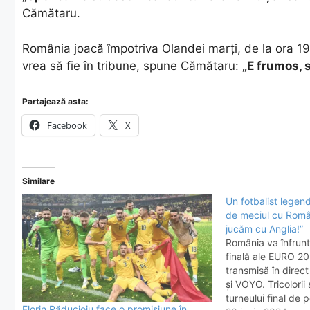
Cămătaru.
România joacă împotriva Olandei marți, de la ora 19
vrea să fie în tribune, spune Cămătaru:
„E frumos, 
Partajează asta:
Facebook
X
Similare
Un fotbalist legen
de meciul cu Româ
jucăm cu Anglia!”
România va înfrunt
finală ale EURO 20
transmisă în direc
și VOYO. Tricolorii 
turneului final de 
Florin Răducioiu face o promisiune în