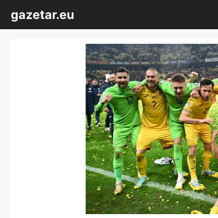
Sari
gazetar.eu
la
conținut