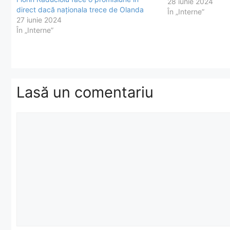
din care au mai făc
28 iunie 2024
direct dacă naționala trece de Olanda
Ucraina și Slovacia
În „Interne”
27 iunie 2024
„Olanda…
În „Interne”
Lasă un comentariu
Comentariu