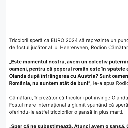
Tricolorii speră ca EURO 2024 să reprezinte un punct
de fostul jucător al lui Heerenveen, Rodion Cămătar
„Este momentul nostru, avem un colectiv puternic
oameni, pentru că poporul român este în spatele 
Olanda după înfrângerea cu Austria? Sunt oamenii 
România, nu suntem atât de buni”
, le-a spus Rodi
Cămătaru, încrezător că tricolorii pot învinge Oland
Fostul mare internațional a glumit spunând că spe
oferindu-le astfel tricolorilor o șansă în plus marți.
„Sper că ne subestimează. Atunci avem o șansă. 