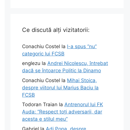
Ce discută alți vizitatorii:
Conachiu Costel
la
I-a spus ”nu”
categoric lui FCSB
englezu
la
Andrei Nicolescu, întrebat
dacă se întoarce Politic la Dinamo
Conachiu Costel
la
Mihai Stoica,
despre viitorul lui Marius Baciu la
FCSB
Todoran Traian
la
Antrenorul lui FK
Auda: ”Respect toți adversarii, dar
acesta e stilul meu”
Gabriel
la
Adi Popa, despre