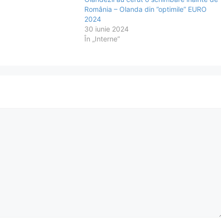
ut parte Belgia,
România – Olanda din ”optimile” EURO
. Berry van Aerle:
2024
30 iunie 2024
În „Interne”