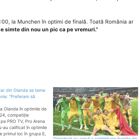
:00, la Munchen în optimi de finală. Toată România ar
se simte din nou un pic ca pe vremuri.”
dar din Olanda se teme
nia: ”Preferam să
a Olanda în optimile de
24, competiție
t pe PRO TV, Pro Arena
s-au calificat în optimile
pe primul loc în grupa E,
Olandezii au cerut o schimbare înainte de