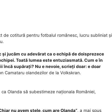
 de cotitură pentru fotbalul românesc, lucru subliniat și
u.
 și jucăm cu adevărat ca o echipă de doisprezece
echipei. Toată lumea este entuziasmată. Cum e în
încă supărați? Nu e nevoie, scrieți doar: e doar
on Camataru olandezilor de la Volkskran.
a
ră ca Olanda să subestimeze naționala României,
Chiar nu avem stele, cum are Olanda”
, a mai spus