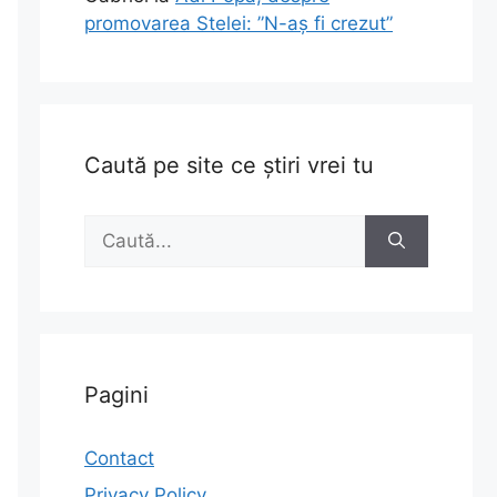
promovarea Stelei: ”N-aș fi crezut”
Caută pe site ce știri vrei tu
Caută
după:
Pagini
Contact
Privacy Policy