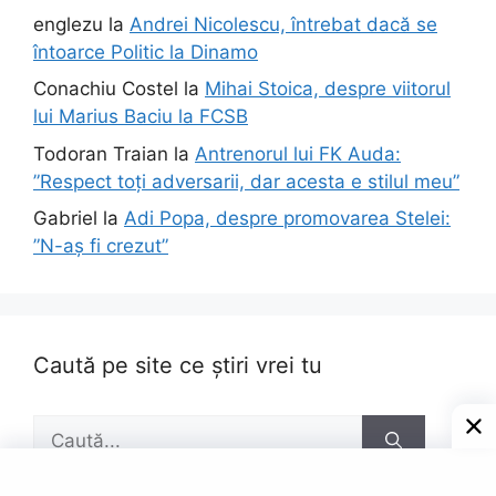
englezu
la
Andrei Nicolescu, întrebat dacă se
întoarce Politic la Dinamo
Conachiu Costel
la
Mihai Stoica, despre viitorul
lui Marius Baciu la FCSB
Todoran Traian
la
Antrenorul lui FK Auda:
”Respect toți adversarii, dar acesta e stilul meu”
Gabriel
la
Adi Popa, despre promovarea Stelei:
”N-aș fi crezut”
Caută pe site ce știri vrei tu
Caută
după: