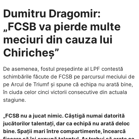
Dumitru Dragomir:
„FCSB va pierde multe
meciuri din cauza lui
Chiricheș”
De asemenea, fostul președinte al LPF contestă
schimbările făcute de FCSB pe parcursul meciului de
pe Arcul de Triumf și spune că echipa nu arată bine,
în ciuda celor cinci victorii consecutive din actuala
stagiune.
„FCSB nu a jucat nimic. Câștigă numai datorită
jucătorilor talentați, dar ca echipă nu arată deloc
bine. Spații mari între compartimente, încearcă
fiecare să își expună talentul. Ar trebui să arate ca