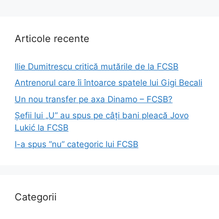
Articole recente
Ilie Dumitrescu critică mutările de la FCSB
Antrenorul care îi întoarce spatele lui Gigi Becali
Un nou transfer pe axa Dinamo – FCSB?
Șefii lui „U” au spus pe câți bani pleacă Jovo
Lukić la FCSB
I-a spus ”nu” categoric lui FCSB
Categorii