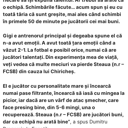
o echipă. Schimbările făcute… acum spun și eu cu
toată tăria că sunt greșite, mai ales când schimbi
în primele 50 de minute pe jucătorii cei mai buni.
Gigi e antrenorul principal și degeaba spune el că
n-a avut emoții. A avut toată țara emoții când a
văzut 2-1. La fotbal e posibil orice, numai că are
jucători talentați. Din experimența mea de viață,
veți vedea că multe meciuri va pierde Steaua (n.r –
FCSB) din cauza lui Chiricheș.
El e jucător cu personalitate mare și încearcă
numai pase filtrante, încearcă să iasă cu mingea la
picior, iar dacă are un vârf de atac șmecher, care
face presing bine, din 5-6 mingi, una o
recuperează. Steaua (n.r – FCSB) are jucători buni,
dar ca echipă nu arată bine”
, a spus Dumitru