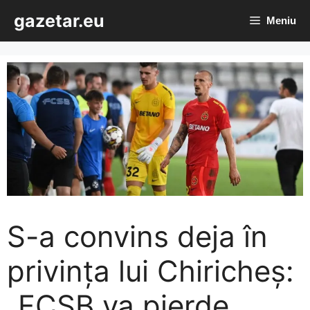
Sari
gazetar.eu
Meniu
la
conținut
S-a convins deja în
privința lui Chiricheș:
„FCSB va pierde