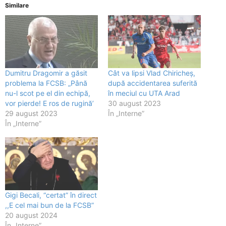
Similare
Dumitru Dragomir a găsit
Cât va lipsi Vlad Chiricheș,
problema la FCSB: „Până
după accidentarea suferită
nu-l scot pe el din echipă,
în meciul cu UTA Arad
vor pierde! E ros de rugină’
30 august 2023
29 august 2023
În „Interne”
În „Interne”
Gigi Becali, “certat” în direct
,,E cel mai bun de la FCSB”
20 august 2024
În „Interne”