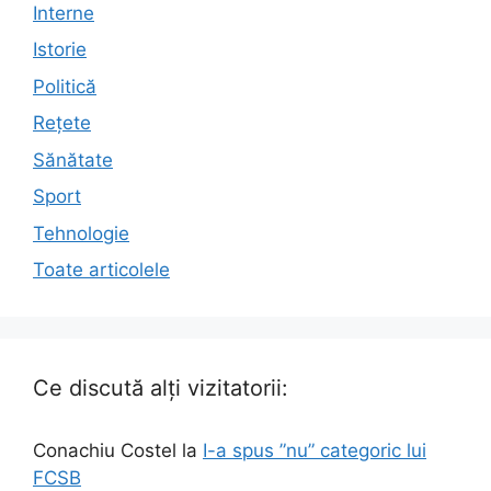
Interne
Istorie
Politică
Rețete
Sănătate
Sport
Tehnologie
Toate articolele
Ce discută alți vizitatorii:
Conachiu Costel
la
I-a spus ”nu” categoric lui
FCSB