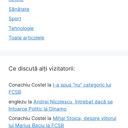
Sănătate
Sport
Tehnologie
Toate articolele
Ce discută alți vizitatorii:
Conachiu Costel
la
I-a spus ”nu” categoric lui
FCSB
englezu
la
Andrei Nicolescu, întrebat dacă se
întoarce Politic la Dinamo
Conachiu Costel
la
Mihai Stoica, despre viitorul
lui Marius Baciu la FCSB