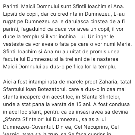
Parintii Maicii Domnului sunt Sfintii Ioachim si Ana.
Lipsiti de copii, dar cu credinta in Dumnezeu, L-au
rugat pe Dumnezeu sa le daruiasca cinstea de a fi
parinti, fagaduind ca daca vor avea un copil, il vor
duce la templu si il vor inchina Lui. Un inger le
vesteste ca vor avea o fata pe care o vor numi Maria.
Sfintii Ioachim si Ana nu au uitat de promisiunea
facuta lui Dumnezeu si la trei ani de la nasterea
Maicii Domnului au dus-o pe fiica lor la templu.
Aici a fost intampinata de marele preot Zaharia, tatal
Sfantului Ioan Botezatorul, care a dus-o in cea mai
sfanta incapere din acest loc, in Sfanta Sfintelor,
unde a stat pana la varsta de 15 ani. A fost condusa
in acel loc sfant, pentru ca ea insasi avea sa devina
„Sfanta Sfintelor” lui Dumnezeu, salas a lui
Dumnezeu-Cuvantul. Din ea, Cel Necuprins, Cel
Vesnic, avea sa ia trup, sa Se faca cuprins in