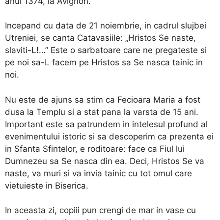
anul 1374, la Avignon.
Incepand cu data de 21 noiembrie, in cadrul slujbei
Utreniei, se canta Catavasiile: „Hristos Se naste,
slaviti-L!…” Este o sarbatoare care ne pregateste si
pe noi sa-L facem pe Hristos sa Se nasca tainic in
noi.
Nu este de ajuns sa stim ca Fecioara Maria a fost
dusa la Templu si a stat pana la varsta de 15 ani.
Important este sa patrundem in intelesul profund al
evenimentului istoric si sa descoperim ca prezenta ei
in Sfanta Sfintelor, e roditoare: face ca Fiul lui
Dumnezeu sa Se nasca din ea. Deci, Hristos Se va
naste, va muri si va invia tainic cu tot omul care
vietuieste in Biserica.
In aceasta zi, copiii pun crengi de mar in vase cu