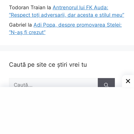
Todoran Traian
la
Antrenorul lui FK Auda:
”Respect toți adversarii, dar acesta e stilul meu”
Gabriel
la
Adi Popa, despre promovarea Stelei:
”N-aș fi crezut”
Caută pe site ce știri vrei tu
Caută
după:
Pagini