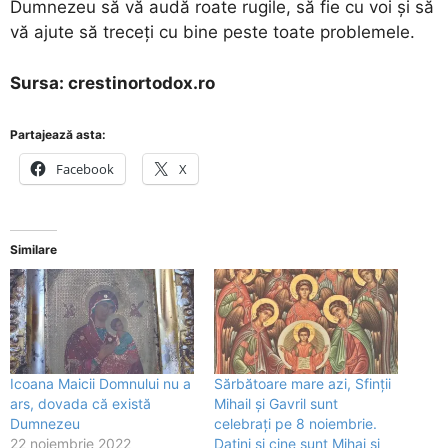
Dumnezeu să vă audă roate rugile, să fie cu voi și să
vă ajute să treceți cu bine peste toate problemele.
Sursa: crestinortodox.ro
Partajează asta:
Facebook
X
Similare
Icoana Maicii Domnului nu a
Sărbătoare mare azi, Sfinții
ars, dovada că există
Mihail și Gavril sunt
Dumnezeu
celebrați pe 8 noiembrie.
22 noiembrie 2022
Datini și cine sunt Mihai și