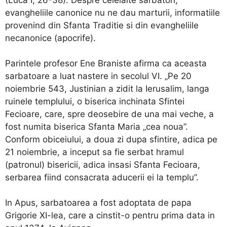
(Luca I, 26-38). Despre celelalte sarbatori,
evangheliile canonice nu ne dau marturii, informatiile
provenind din Sfanta Traditie si din evangheliile
necanonice (apocrife).
Parintele profesor Ene Braniste afirma ca aceasta
sarbatoare a luat nastere in secolul VI. „Pe 20
noiembrie 543, Justinian a zidit la Ierusalim, langa
ruinele templului, o biserica inchinata Sfintei
Fecioare, care, spre deosebire de una mai veche, a
fost numita biserica Sfanta Maria „cea noua”.
Conform obiceiului, a doua zi dupa sfintire, adica pe
21 noiembrie, a inceput sa fie serbat hramul
(patronul) bisericii, adica insasi Sfanta Fecioara,
serbarea fiind consacrata aducerii ei la templu”.
In Apus, sarbatoarea a fost adoptata de papa
Grigorie XI-lea, care a cinstit-o pentru prima data in