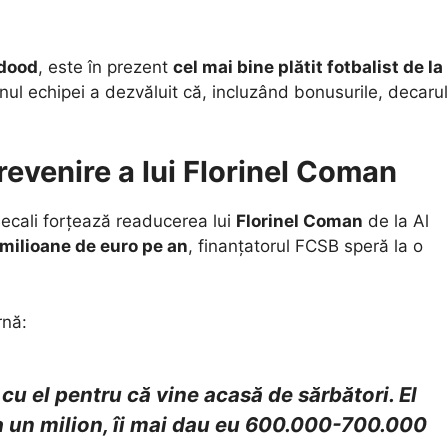
dood
, este în prezent
cel mai bine plătit fotbalist de la
onul echipei a dezvăluit că, incluzând bonusurile, decarul
revenire a lui Florinel Coman
 Becali forțează readucerea lui
Florinel Coman
de la Al
 milioane de euro pe an
, finanțatorul FCSB speră la o
rnă:
u el pentru că vine acasă de sărbători. El
ia un milion, îi mai dau eu 600.000-700.000