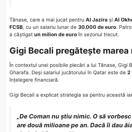
​Tănase, care a mai jucat pentru
Al Jazira
și
Al Okh
FCSB
, cu un salariu lunar de
30.000 de euro
. Patr
a câștigat
un milion de euro
în sezonul trecut.
Gigi Becali pregătește marea 
​În contextul unei posibile plecări a lui Tănase, Gigi
Gharafa. Deși salariul jucătorului în Qatar este de
2
înțelegere financiară.
​Gigi Becali a explicat strategia sa pentru această ia
„De Coman nu știu nimic. O să vorbesc c
are două milioane pe an. Dacă îi dau ă