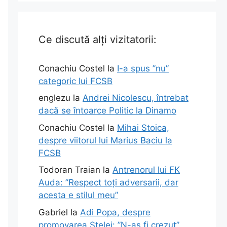
Ce discută alți vizitatorii:
Conachiu Costel
la
I-a spus ”nu”
categoric lui FCSB
englezu
la
Andrei Nicolescu, întrebat
dacă se întoarce Politic la Dinamo
Conachiu Costel
la
Mihai Stoica,
despre viitorul lui Marius Baciu la
FCSB
Todoran Traian
la
Antrenorul lui FK
Auda: ”Respect toți adversarii, dar
acesta e stilul meu”
Gabriel
la
Adi Popa, despre
promovarea Stelei: ”N-aș fi crezut”