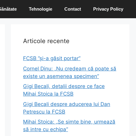
Sănătate
Tehnologie
Contact
Privacy Policy
Articole recente
FCSB ”și-a găsit portar”
Cornel Dinu: „Nu credeam că poate să
existe un asemenea specimen”
Gigi Becali, detalii despre ce face
Mihai Stoica la FCSB
Gigi Becali despre aducerea lui Dan
Petrescu la FCSB
Mihai Stoica: „Se simte bine, urmează
să intre cu echipa”