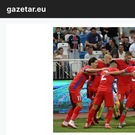
Sari
gazetar.eu
la
conținut