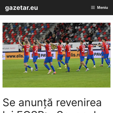
Sari
gazetar.eu
Meniu
la
conținut
Se anunță revenirea