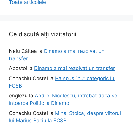
Toate articolele
Ce discută alți vizitatorii:
Nelu Câlțea
la
Dinamo a mai rezolvat un
transfer
Apostol
la
Dinamo a mai rezolvat un transfer
Conachiu Costel
la
I-a spus ”nu” categoric lui
FCSB
englezu
la
Andrei Nicolescu, întrebat dacă se
întoarce Politic la Dinamo
Conachiu Costel
la
Mihai Stoica, despre viitorul
lui Marius Baciu la FCSB