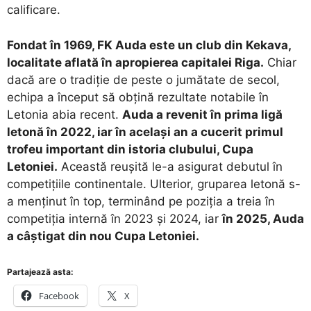
calificare.
Fondat în 1969, FK Auda este un club din Kekava,
localitate aflată în apropierea capitalei Riga.
Chiar
dacă are o tradiție de peste o jumătate de secol,
echipa a început să obțină rezultate notabile în
Letonia abia recent.
Auda a revenit în prima ligă
letonă în 2022, iar în același an a cucerit primul
trofeu important din istoria clubului, Cupa
Letoniei.
Această reușită le-a asigurat debutul în
competițiile continentale. Ulterior, gruparea letonă s-
a menținut în top, terminând pe poziția a treia în
competiția internă în 2023 și 2024, iar
în 2025, Auda
a câștigat din nou Cupa Letoniei.
Partajează asta:
Facebook
X