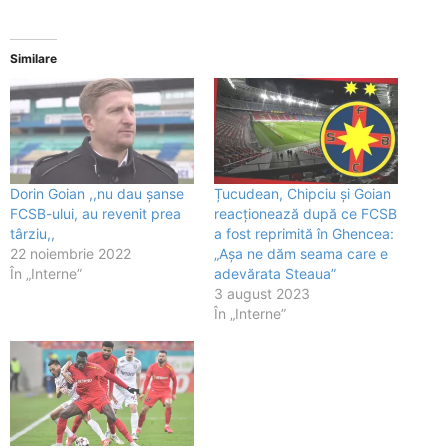
Similare
Dorin Goian ,,nu dau șanse
Țucudean, Chipciu și Goian
FCSB-ului, au revenit prea
reacționează după ce FCSB
târziu,,
a fost reprimită în Ghencea:
22 noiembrie 2022
„Așa ne dăm seama care e
În „Interne”
adevărata Steaua”
3 august 2023
În „Interne”